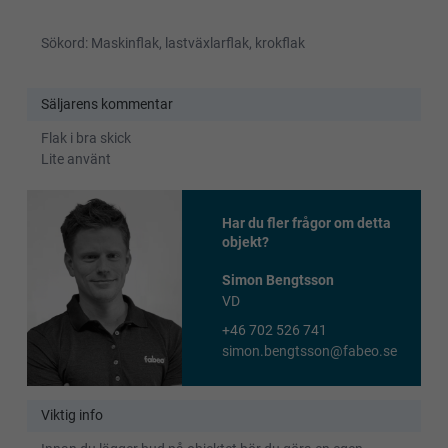
Sökord: Maskinflak, lastväxlarflak, krokflak
Säljarens kommentar
Flak i bra skick
Lite använt
Har du fler frågor om detta
objekt?
Simon Bengtsson
VD
+46 702 526 741
simon.bengtsson@fabeo.se
Viktig info