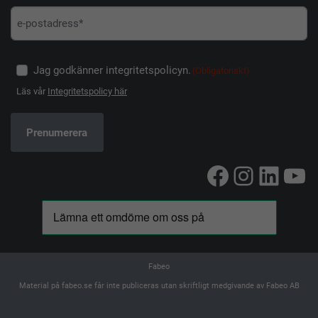
Jag godkänner integritetspolicyn.
(Obligatoriskt)
Läs vår
Integritetspolicy här
Facebook
Instag
Linke
Yo
Fabeo
Material på fabeo.se får inte publiceras utan skriftligt medgivande av Fabeo AB