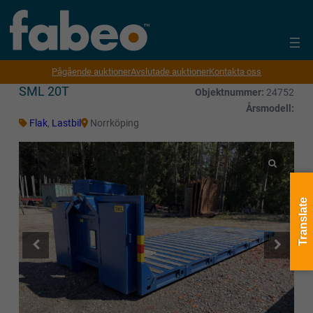
Pågående auktioner
Avslutade auktioner
Kontakta oss
SML 20T
Objektnummer:
24752
Årsmodell:
Flak
,
Lastbil
Norrköping
Translate