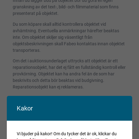
Innan du lägger bud på objektet bör du göra en egen
granskning av det text-, bild- och filmmaterial som finns
presenterat på objektet.
Du som köpare skall alltid kontrollera objektet vid
avhämtning. Eventuella anmärkningar härefter beaktas
inte. Om objektet skiljer sig väsentligt från
objektsbeskrivningen skall Fabeo kontaktas innan objektet
transporteras.
Om det i auktionsunderlaget uttrycks att objektet är ett
reparationsobjekt, har det ej fått en fullständig kontroll eller
provkörning. Objektet kan ha andra fel än de som har
beskrivits och detta bör beaktas vid budgivning.
Reparationsobjekt kan ej reklameras.
Registrerade fordon säljs avställda om inget annat anges.
Kakor
Villkor och regler
Kopiera länk till den här auktionen
Vi bjuder på kakor! Om du tycker det är ok, klickar du
Auktionen är avslutad