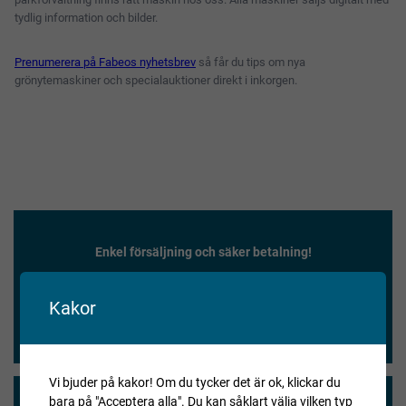
tydlig information och bilder.
Prenumerera på Fabeos nyhetsbrev
så får du tips om nya
grönytemaskiner och specialauktioner direkt i inkorgen.
Enkel försäljning och säker betalning!
★★★★★
Kakor
André, 2025-10-10
Vi bjuder på kakor! Om du tycker det är ok, klickar du
bara på "Acceptera alla". Du kan såklart välja vilken typ