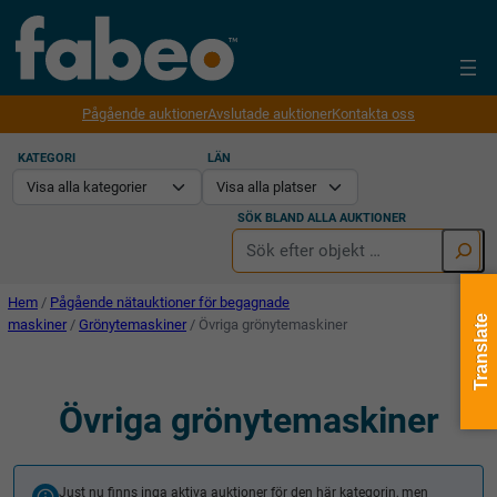
Pågående auktioner
Avslutade auktioner
Kontakta oss
KATEGORI
LÄN
SÖK BLAND ALLA AUKTIONER
Hem
/
Pågående nätauktioner för begagnade
Translate
maskiner
/
Grönytemaskiner
/ Övriga grönytemaskiner
Övriga grönytemaskiner
Just nu finns inga aktiva auktioner för den här kategorin, men