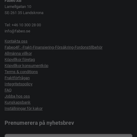
Fabeo AB
Lamellgatan 10
SE-261 35 Landskrona
Tel: +46 10 300 28 00
info@fabeo.se
Kontakta oss
Fabeo4F: -Frakt-Finansiering-Försäkring-Fordonstillbehör
Allmänna villkor
Köpvillkor företag
Köpvillkor konsumentköp
Terms & conditions
Fraktförfrågan
Integritetspolicy
FAQ
Jobba hos oss
Kunskapsbank
Inställningar för kakor
Prenumerera på nyhetsbrev