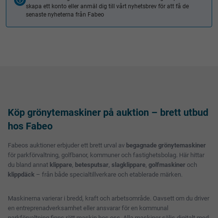
skapa ett konto eller anmäl dig till vårt nyhetsbrev för att få de
senaste nyheterna från Fabeo
Köp grönytemaskiner på auktion – brett utbud
hos Fabeo
Fabeos auktioner erbjuder ett brett urval av
begagnade grönytemaskiner
för parkförvaltning, golfbanor, kommuner och fastighetsbolag. Här hittar
du bland annat
klippare
,
betesputsar
,
slagklippare
,
golfmaskiner
och
klippdäck
– från både specialtillverkare och etablerade märken.
Maskinerna varierar i bredd, kraft och arbetsområde. Oavsett om du driver
en entreprenadverksamhet eller ansvarar för en kommunal
parkförvaltning finns rätt maskin hos oss. Alla maskiner säljs digitalt med