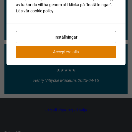
Smidig hantering, bra mäklare & ett bra pris!!
av kakor du vill ha genom att klicka på "Inställningar".
Läs vår cookie policy
★★★★★
Jan, 2025-10-02
Inställningar
Acceptera alla
Vi blev nöjda och våra köpare också.
★★★★★
Henry Vitlycke Museum, 2025-04-15
Jag vill köpa
Jag vill sälja