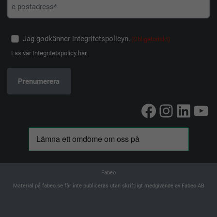
Jag godkänner integritetspolicyn.
(Obligatoriskt)
Läs vår
Integritetspolicy här
Facebook
Instag
Linke
Yo
Fabeo
Material på fabeo.se får inte publiceras utan skriftligt medgivande av Fabeo AB