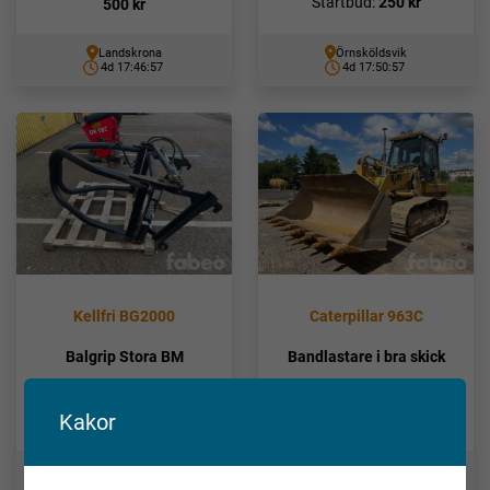
Startbud:
250
kr
500
kr
Landskrona
Örnsköldsvik
4d 17:46:56
4d 17:50:56
Kellfri BG2000
Caterpillar 963C
Balgrip Stora BM
Bandlastare i bra skick
Ledande bud:
Startbud:
20 000
kr
Kakor
250
kr
Ängelholm
Stockholm
4d 17:52:56
11d 16:44:56