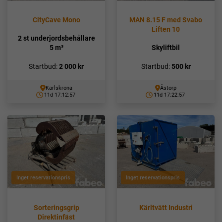
CityCave Mono
MAN 8.15 F med Svabo
Liften 10
2 st underjordsbehållare
5 m³
Skyliftbil
Startbud:
2 000
kr
Startbud:
500
kr
Karlskrona
Åstorp
11d 17:12:56
11d 17:22:56
Inget reservationspris
Inget reservationspris
Sorteringsgrip
Kärltvätt Industri
Direktinfäst