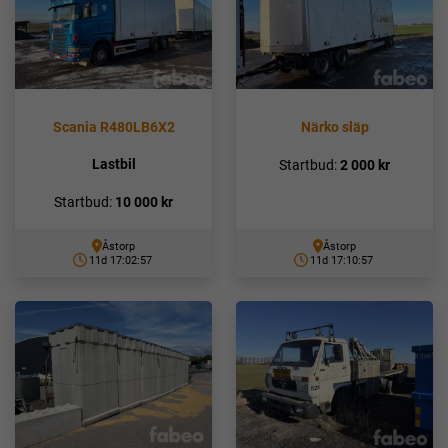
Scania R480LB6X2
Närko släp
Lastbil
Startbud:
2 000
kr
Startbud:
10 000
kr
Åstorp
Åstorp
11d 17:02:56
11d 17:10:56