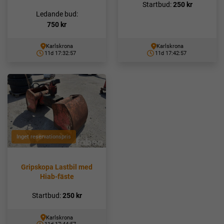
Startbud:
250
kr
Ledande bud:
750
kr
Karlskrona
Karlskrona
11d 17:32:56
11d 17:42:56
Inget reservationspris
Gripskopa Lastbil med
Hiab-fäste
Startbud:
250
kr
Karlskrona