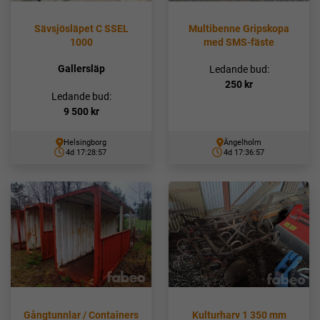
Sävsjösläpet C SSEL
Multibenne Gripskopa
1000
med SMS-fäste
Gallersläp
Ledande bud:
250
kr
Ledande bud:
9 500
kr
Helsingborg
Ängelholm
4d 17:28:56
4d 17:36:56
Gångtunnlar / Containers
Kulturharv 1 350 mm