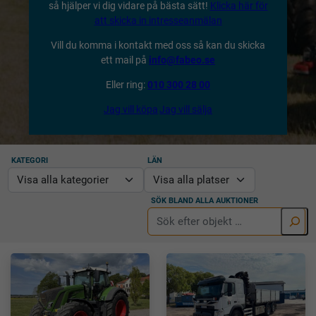
så hjälper vi dig vidare på bästa sätt!
Klicka här för
att skicka in intresseanmälan
Vill du komma i kontakt med oss så kan du skicka
ett mail på
info@fabeo.se
Eller ring:
010 300 28 00
Jag vill köpa
Jag vill sälja
KATEGORI
LÄN
SÖK BLAND ALLA AUKTIONER