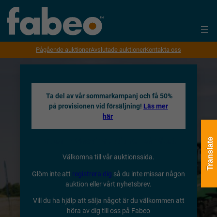
Pågående auktioner
Avslutade auktioner
Kontakta oss
Ta del av vår sommarkampanj och få 50%
på provisionen vid försäljning!
Läs mer
här
Fabeo – Maskinauktioner på nätet!
Translate
Välkomna till vår auktionssida.
Glöm inte att
registrera dig
så du inte missar någon
auktion eller vårt nyhetsbrev.
Vill du ha hjälp att sälja något är du välkommen att
höra av dig till oss på Fabeo