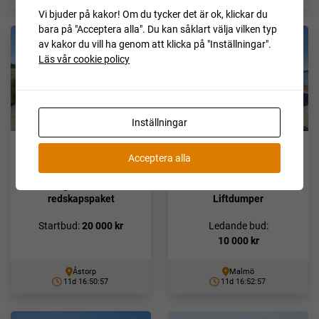
Vi bjuder på kakor! Om du tycker det är ok, klickar du
bara på "Acceptera alla". Du kan såklart välja vilken typ
av kakor du vill ha genom att klicka på "Inställningar".
Läs vår cookie policy
Inställningar
Acceptera alla
Sunward SWE35UF
MAN TGS 26.460 6×2-4
LL
Minigrävare med
redskapspaket
Liftdumper
Startbud:
20 000
kr
Ledande bud:
10 000
kr
Åstorp
Malmö
11d 16:50:56
11d 16:52:56