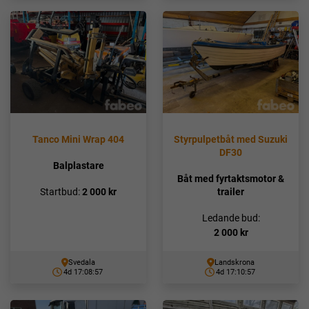
Tanco Mini Wrap 404
Styrpulpetbåt med Suzuki
DF30
Balplastare
Båt med fyrtaktsmotor &
trailer
Startbud:
2 000
kr
Ledande bud:
2 000
kr
Svedala
Landskrona
4d 17:08:56
4d 17:10:56