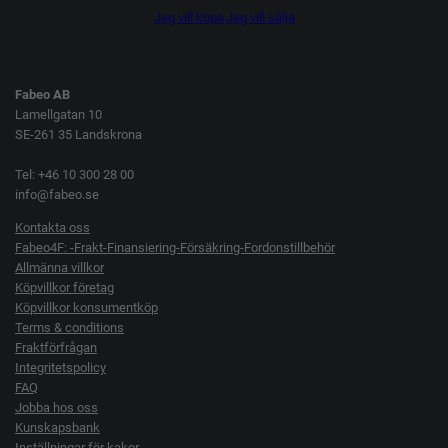
Jag vill köpa
Jag vill sälja
Fabeo AB
Lamellgatan 10
SE-261 35 Landskrona
Tel: +46 10 300 28 00
info@fabeo.se
Kontakta oss
Fabeo4F: -Frakt-Finansiering-Försäkring-Fordonstillbehör
Allmänna villkor
Köpvillkor företag
Köpvillkor konsumentköp
Terms & conditions
Fraktförfrågan
Integritetspolicy
FAQ
Jobba hos oss
Kunskapsbank
Inställningar för kakor