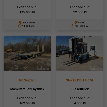
Ledande bud:
Ledande bud:
115 000
kr
12 000
kr
Landskrona
Malmö
4d 16:56:56
4d 16:58:56
NC 3-axlad
Stocka DBH 4.0 VL
Maskintrailer i nyskick
Dieseltruck
Ledande bud:
Ledande bud:
162 500
kr
4 000
kr