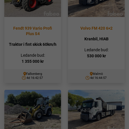
Fendt 939 Vario Profi
Volvo FM 420 6×2
Plus S4
Kranbil, HIAB
Traktor i fint skick 60km/h
Ledande bud:
Ledande bud:
530 000
kr
1 355 000
kr
Falkenberg
Malmö
4d 16:42:56
4d 16:44:56