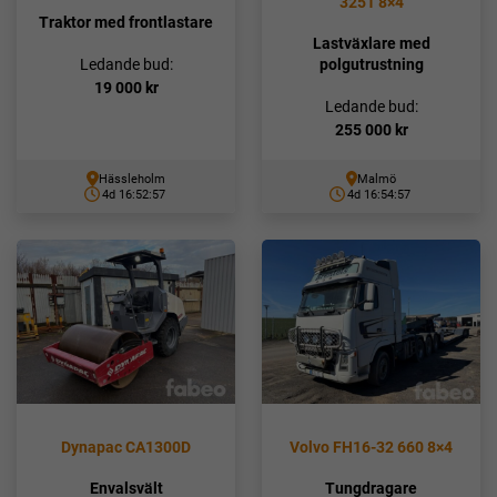
3251 8×4
Traktor med frontlastare
Lastväxlare med
polgutrustning
Ledande bud:
19 000
kr
Ledande bud:
255 000
kr
Hässleholm
Malmö
4d 16:52:56
4d 16:54:56
Dynapac CA1300D
Volvo FH16-32 660 8×4
Envalsvält
Tungdragare