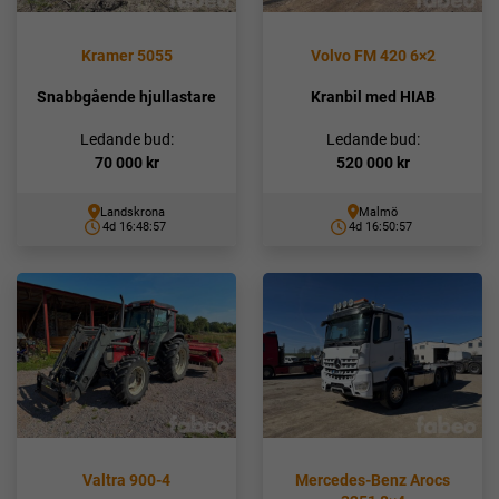
Kramer 5055
Volvo FM 420 6×2
Snabbgående hjullastare
Kranbil med HIAB
Ledande bud:
Ledande bud:
70 000
kr
520 000
kr
Landskrona
Malmö
4d 16:48:56
4d 16:50:56
Valtra 900-4
Mercedes-Benz Arocs