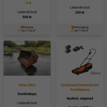
– 3 st
Ledande bud:
Ledande bud:
250
kr
500
kr
Perstorp
Helsingborg
4d 17:42:56
4d 17:44:56
Volvo Z802
FjordSmart Batteridriven
Gräsklippare
Kombiskopa
Nyskick, oöppnad
Ledande bud: