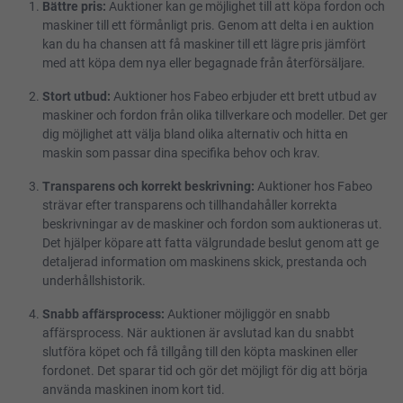
Bättre pris:
Auktioner kan ge möjlighet till att köpa fordon och
maskiner till ett förmånligt pris. Genom att delta i en auktion
kan du ha chansen att få maskiner till ett lägre pris jämfört
med att köpa dem nya eller begagnade från återförsäljare.
Stort utbud:
Auktioner hos Fabeo erbjuder ett brett utbud av
maskiner och fordon från olika tillverkare och modeller. Det ger
dig möjlighet att välja bland olika alternativ och hitta en
maskin som passar dina specifika behov och krav.
Transparens och korrekt beskrivning:
Auktioner hos Fabeo
strävar efter transparens och tillhandahåller korrekta
beskrivningar av de maskiner och fordon som auktioneras ut.
Det hjälper köpare att fatta välgrundade beslut genom att ge
detaljerad information om maskinens skick, prestanda och
underhållshistorik.
Snabb affärsprocess:
Auktioner möjliggör en snabb
affärsprocess. När auktionen är avslutad kan du snabbt
slutföra köpet och få tillgång till den köpta maskinen eller
fordonet. Det sparar tid och gör det möjligt för dig att börja
använda maskinen inom kort tid.