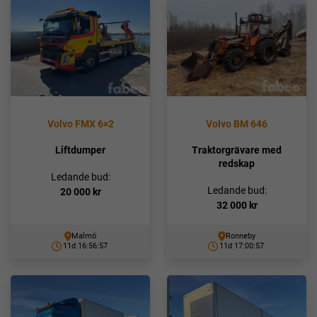
Volvo FMX 6×2
Volvo BM 646
Liftdumper
Traktorgrävare med
redskap
Ledande bud:
Ledande bud:
20 000
kr
32 000
kr
Malmö
Ronneby
11d 16:56:56
11d 17:00:56