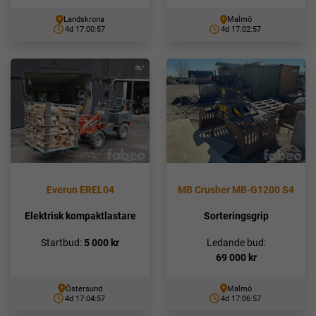
Landskrona
Malmö
4d 17:00:56
4d 17:02:56
Everun EREL04
MB Crusher MB-G1200 S4
Elektrisk kompaktlastare
Sorteringsgrip
Startbud:
5 000
kr
Ledande bud:
69 000
kr
Östersund
Malmö
4d 17:04:56
4d 17:06:56