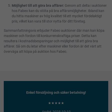
Möjlighet till att göra bra affärer:
Genom att delta i auktioner
hos Fabeo kan du stöta på bra affärsmöjligheter. Ibland kan
du hitta maskiner av hög kvalitet till ett mycket fördelaktigt
pris, vilket kan vara till stor nytta för ditt företag.
Sammanfattningsvis erbjuder Fabeo auktioner där man kan köpa
maskiner och fordon till konkurrenskraftiga priser. Detta kan
resultera i kostnadsbesparingar och möjlighet till att göra bra
affärer. Så om du letar efter maskiner eller fordon är det värt att
överväga att köpa på auktion hos Fabeo.
Enkel försäljning och säker betalning!
★★★★★
André, 2025-10-10