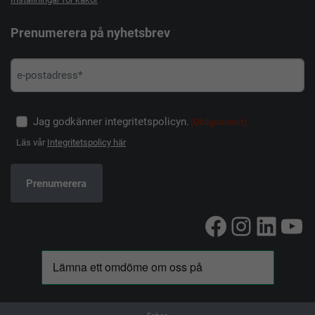
Prenumerera på nyhetsbrev
Jag godkänner integritetspolicyn.
(Obligatoriskt)
Läs vår
Integritetspolicy här
Facebook
Instag
Linke
Yo