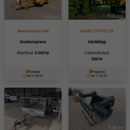
New Holland 940
Kellfri 27-HTFL2E
Småbalspress
Häckklipp
Startbud:
2 000
kr
Ledande bud:
500
kr
Svedala
Höganäs
4d 17:20:56
4d 17:22:56