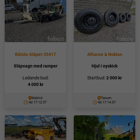
Bålsta-Släpet 35417
Alliance & Nokian
Släpvagn med ramper
Hjul i nyskick
Ledande bud:
Startbud:
2 000
kr
4 000
kr
Malmö
Tanum
4d 17:12:56
4d 17:14:56