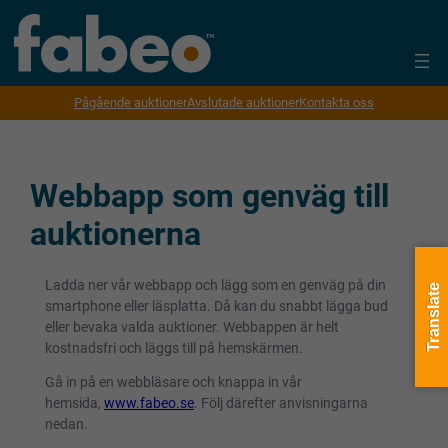
Pågående auktioner
Avslutade auktioner
Kontakta oss
Webbapp som genväg till
auktionerna
Ladda ner vår webbapp och lägg som en genväg på din
Translate
smartphone eller läsplatta. Då kan du snabbt lägga bud
eller bevaka valda auktioner. Webbappen är helt
kostnadsfri och läggs till på hemskärmen.
Gå in på en webbläsare och knappa in vår
hemsida,
www.fabeo.se
. Följ därefter anvisningarna
nedan.