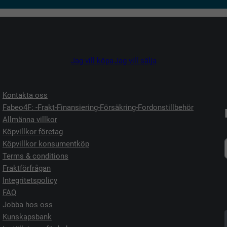
Jag vill köpa
Jag vill sälja
Kontakta oss
Fabeo4F: -Frakt-Finansiering-Försäkring-Fordonstillbehör
Allmänna villkor
Köpvillkor företag
Köpvillkor konsumentköp
Terms & conditions
Fraktförfrågan
Integritetspolicy
FAQ
Jobba hos oss
Kunskapsbank