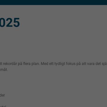
2025
t rekordår på flera plan. Med ett tydligt fokus på att vara det sj
amåt.
der