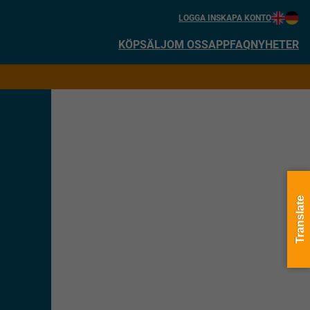
LOGGA IN
SKAPA KONTO
KÖP
SÄLJ
OM OSS
APP
FAQ
NYHETER
Translate