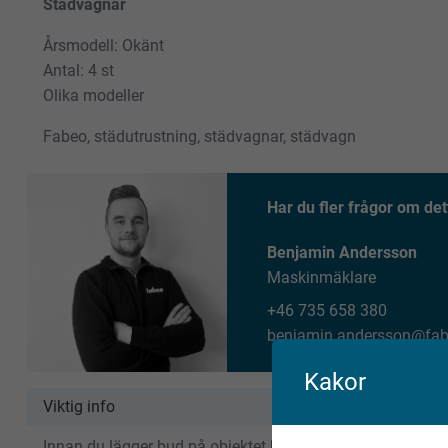
Städvagnar
Årsmodell: Okänt
Antal: 4 st
Olika modeller
Fabeo, städutrustning, städvagnar, städvagn
Har du fler frågor om det
Benjamin Andersson
Maskinmäklare
+46 735 658 380
benjamin.andersson@fab
Kakor
Viktig info
Innan du lägger bud på objektet bör du göra en egen gransk