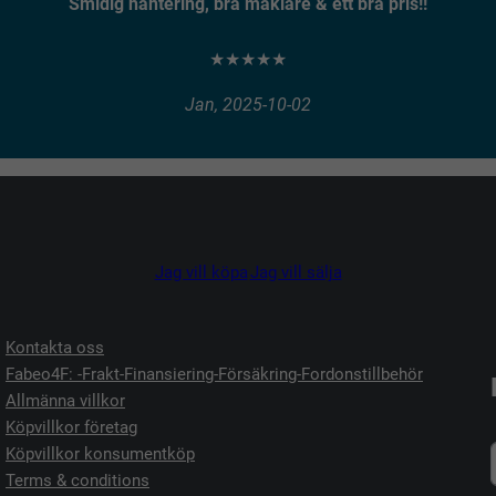
Smidig hantering, bra mäklare & ett bra pris!!
★★★★★
Jan, 2025-10-02
Jag vill köpa
Jag vill sälja
Kontakta oss
Fabeo4F: -Frakt-Finansiering-Försäkring-Fordonstillbehör
Allmänna villkor
Köpvillkor företag
Köpvillkor konsumentköp
Terms & conditions