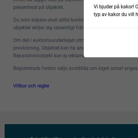
Vi bjuder på kakor! O
presenterat på objektet.
typ av kakor du vill 
Du som köpare skall alltid kontrollera objektet vid avhäm
objektet skiljer sig väsentligt från objektsbeskrivningen 
Om det i auktionsunderlaget uttrycks att objektet är ett repa
provkörning. Objektet kan ha andra fel än de som har besk
Reparationsobjekt kan ej reklameras.
Registrerade fordon säljs avställda om inget annat anges
Villkor och regler