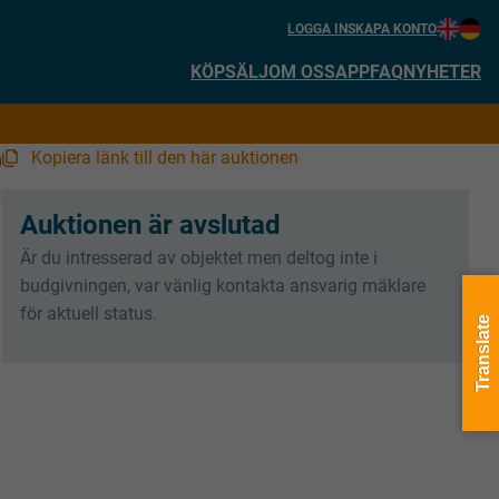
LOGGA IN
SKAPA KONTO
KÖP
SÄLJ
OM OSS
APP
FAQ
NYHETER
Kopiera länk till den här auktionen
0
:
Auktionen är avslutad
Är du intresserad av objektet men deltog inte i
budgivningen, var vänlig kontakta ansvarig mäklare
för aktuell status.
Translate