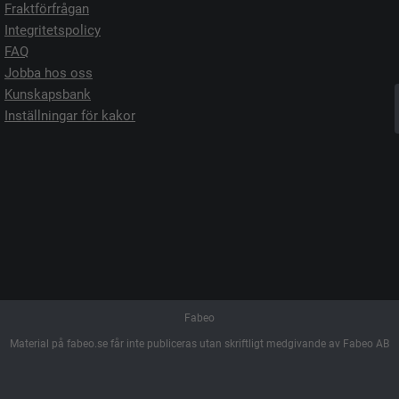
Fraktförfrågan
Integritetspolicy
FAQ
Jobba hos oss
Kunskapsbank
Inställningar för kakor
Fabeo
Material på fabeo.se får inte publiceras utan skriftligt medgivande av Fabeo AB