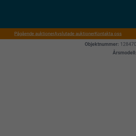
Pågående auktioner
Avslutade auktioner
Kontakta oss
Objektnummer:
12847
Årsmodell