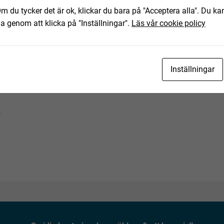
m du tycker det är ok, klickar du bara på "Acceptera alla". Du kan
ha genom att klicka på "Inställningar".
Läs vår cookie policy
tning. Eventuella anmärkningar härefter beaktas inte. Om
skall Fabeo kontaktas innan objektet transporteras.
rationsobjekt, har det ej fått en fullständig kontroll eller
Inställningar
rivits och detta bör beaktas vid budgivning.
.