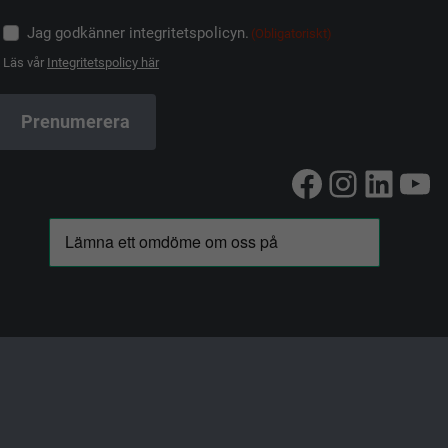
Jag godkänner integritetspolicyn.
(Obligatoriskt)
Läs vår
Integritetspolicy här
Facebook
Instag
Linke
Yo