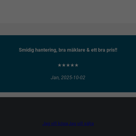
Smidig hantering, bra mäklare & ett bra pris!!
★★★★★
Jan, 2025-10-02
Jag vill köpa
Jag vill sälja