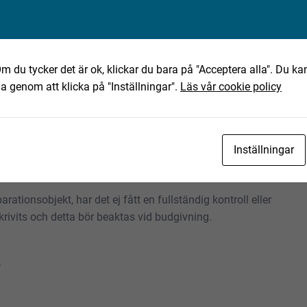
eo.se
m du tycker det är ok, klickar du bara på "Acceptera alla". Du kan
ha genom att klicka på "Inställningar".
Läs vår cookie policy
ning av det text-, bild- och filmmaterial som finns
Inställningar
tning. Eventuella anmärkningar härefter beaktas inte. Om
skall Fabeo kontaktas innan objektet transporteras.
rationsobjekt, har det ej fått en fullständig kontroll eller
rivits och detta bör beaktas vid budgivning.
.