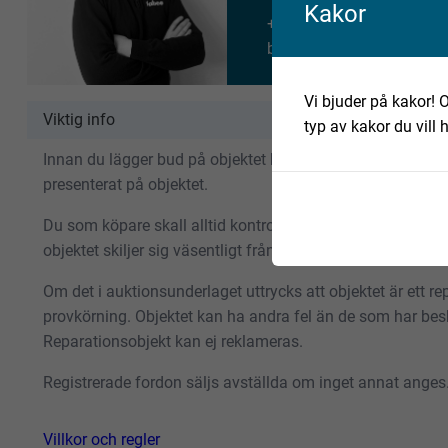
Kakor
+46 735 658 380
benjamin.andersson@fab
Vi bjuder på kakor! O
Viktig info
typ av kakor du vill 
Innan du lägger bud på objektet bör du göra en egen gransk
presenterat på objektet.
Du som köpare skall alltid kontrollera objektet vid avhäm
objektet skiljer sig väsentligt från objektsbeskrivningen 
Om det i auktionsunderlaget uttrycks att objektet är ett repa
provkörning. Objektet kan ha andra fel än de som har besk
Reparationsobjekt kan ej reklameras.
Registrerade fordon säljs avställda om inget annat anges
Villkor och regler