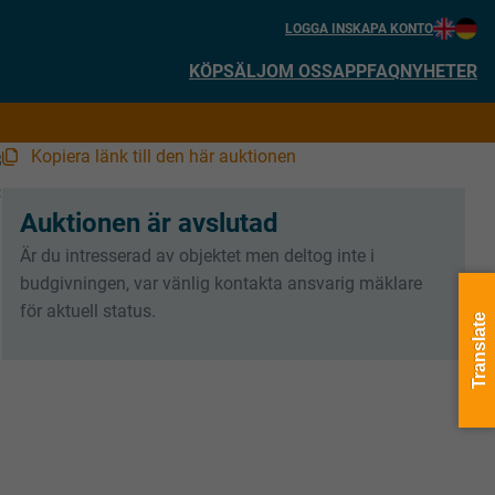
LOGGA IN
SKAPA KONTO
KÖP
SÄLJ
OM OSS
APP
FAQ
NYHETER
Kopiera länk till den här auktionen
8
:
Auktionen är avslutad
Är du intresserad av objektet men deltog inte i
budgivningen, var vänlig kontakta ansvarig mäklare
för aktuell status.
Translate