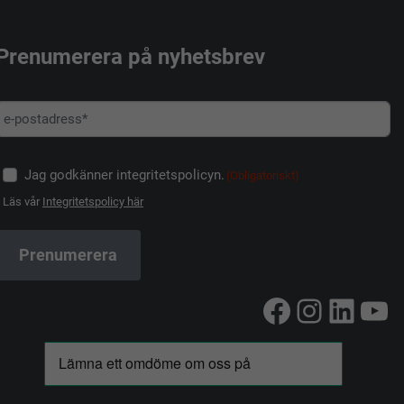
Prenumerera på nyhetsbrev
Jag godkänner integritetspolicyn.
(Obligatoriskt)
Läs vår
Integritetspolicy här
Facebook
Instag
Linke
Yo