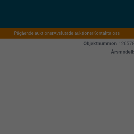
Pågående auktioner
Avslutade auktioner
Kontakta oss
Objektnummer:
12657
Årsmodell