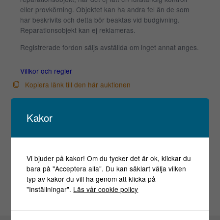
eller provkörning. Objektet kan ha andra fel än de som
har beskrivits och detta bör beaktas vid budgivning.
Reparationsobjekt kan ej reklameras.
Registrerade fordon säljs avställda om inget annat anges.
Villkor och regler
Kopiera länk till den här auktionen
Auktionen är avslutad
Kakor
Är du intresserad av objektet men deltog inte i
budgivningen, var vänlig kontakta ansvarig mäklare för
aktuell status.
Vi bjuder på kakor! Om du tycker det är ok, klickar du
bara på "Acceptera alla". Du kan såklart välja vilken
typ av kakor du vill ha genom att klicka på
"Inställningar".
Läs vår cookie policy