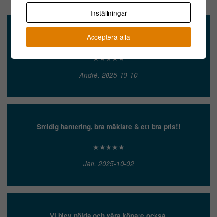
Inställningar
Acceptera alla
Enkel försäljning och säker betalning!
★★★★★
André, 2025-10-10
Smidig hantering, bra mäklare & ett bra pris!!
★★★★★
Jan, 2025-10-02
Vi blev nöjda och våra köpare också.