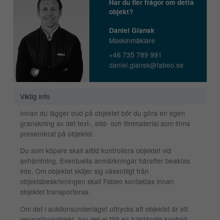
Har du fler frågor om detta
objekt?
Daniel Glansk
Maskinmäklare
+46 735 789 991
daniel.glansk@fabeo.se
Viktig info
Innan du lägger bud på objektet bör du göra en egen
granskning av det text-, bild- och filmmaterial som finns
presenterat på objektet.
Du som köpare skall alltid kontrollera objektet vid
avhämtning. Eventuella anmärkningar härefter beaktas
inte. Om objektet skiljer sig väsentligt från
objektsbeskrivningen skall Fabeo kontaktas innan
objektet transporteras.
Om det i auktionsunderlaget uttrycks att objektet är ett
reparationsobjekt, har det ej fått en fullständig kontroll