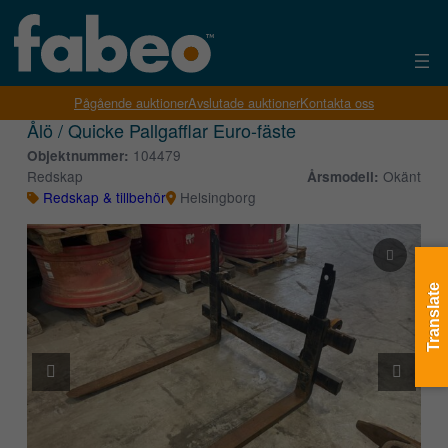
Pågående auktioner
Avslutade auktioner
Kontakta oss
Ålö / Quicke Pallgafflar Euro-fäste
104479
Objektnummer:
Redskap
Okänt
Årsmodell:
Redskap & tillbehör
Helsingborg
Translate