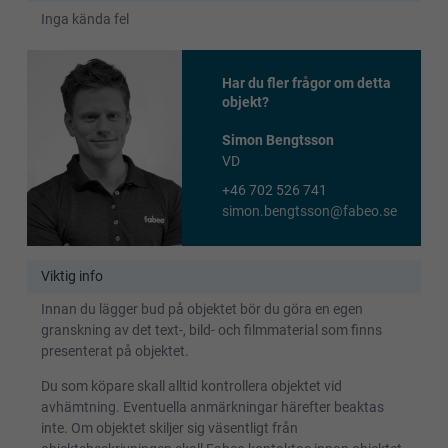
Inga kända fel
Har du fler frågor om detta
objekt?
Simon Bengtsson
VD
+46 702 526 741
simon.bengtsson@fabeo.se
Viktig info
Innan du lägger bud på objektet bör du göra en egen
granskning av det text-, bild- och filmmaterial som finns
presenterat på objektet.
Du som köpare skall alltid kontrollera objektet vid
avhämtning. Eventuella anmärkningar härefter beaktas
inte. Om objektet skiljer sig väsentligt från