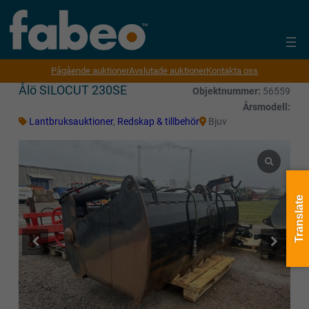
Pågående auktioner
Avslutade auktioner
Kontakta oss
Ålö SILOCUT 230SE
Objektnummer:
56559
Årsmodell:
Lantbruksauktioner
,
Redskap & tillbehör
Bjuv
Translate