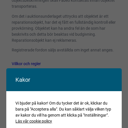
objektsbeskrivningen skall Fabeo kontaktas innan objektet
transporteras.
Om det i auktionsunderlaget uttrycks att objektet är ett
reparationsobjekt, har det ej fått en fullständig kontroll eller
provkörning. Objektet kan ha andra fel än de som har
beskrivits och detta bör beaktas vid budgivning.
Reparationsobjekt kan ej reklameras.
Registrerade fordon säljs avställda om inget annat anges.
Villkor och regler
Kopiera länk till den här auktionen
Kakor
Auktionen är avslutad
Är du intresserad av objektet men deltog inte i
budgivningen, var vänlig kontakta ansvarig mäklare för
Vi bjuder på kakor! Om du tycker det är ok, klickar du
aktuell status.
bara på "Acceptera alla". Du kan såklart välja vilken typ
av kakor du vill ha genom att klicka på "Inställningar".
Läs vår cookie policy