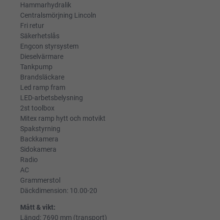
Hammarhydralik
Centralsmörjning Lincoln
Fri retur
Säkerhetslås
Engcon styrsystem
Dieselvärmare
Tankpump
Brandsläckare
Led ramp fram
LED-arbetsbelysning
2st toolbox
Mitex ramp hytt och motvikt
Spakstyrning
Backkamera
Sidokamera
Radio
AC
Grammerstol
Däckdimension: 10.00-20
Mått & vikt:
Längd: 7690 mm (transport)