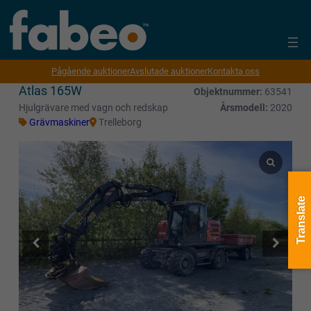
Pågående auktioner
Avslutade auktioner
Kontakta oss
Atlas 165W
Objektnummer:
63541
Hjulgrävare med vagn och redskap
Årsmodell:
2020
Grävmaskiner
Trelleborg
Translate