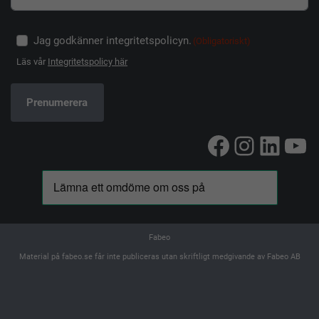
Jag godkänner integritetspolicyn.
(Obligatoriskt)
Läs vår
Integritetspolicy här
Facebook
Instag
Linke
Yo
Fabeo
Material på fabeo.se får inte publiceras utan skriftligt medgivande av Fabeo AB