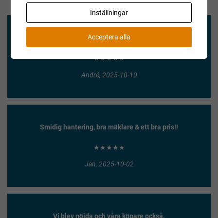
Inställningar
Acceptera alla
Enkel försäljning och säker betalning!
★★★★★
André, 2025-10-10
Smidig hantering, bra mäklare & ett bra pris!!
★★★★★
Jan, 2025-10-02
Vi blev nöjda och våra köpare också.