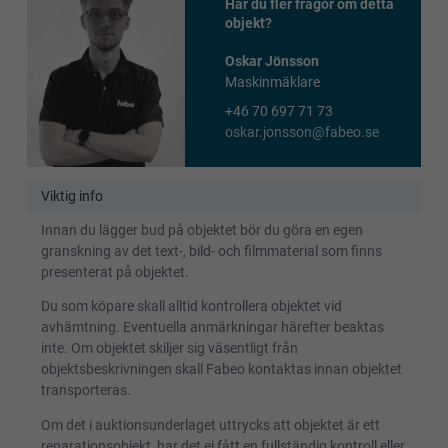
Har du fler frågor om detta
objekt?
Oskar Jönsson
Maskinmäklare
+46 70 697 71 73
oskar.jonsson@fabeo.se
Viktig info
Innan du lägger bud på objektet bör du göra en egen
granskning av det text-, bild- och filmmaterial som finns
presenterat på objektet.
Du som köpare skall alltid kontrollera objektet vid
avhämtning. Eventuella anmärkningar härefter beaktas
inte. Om objektet skiljer sig väsentligt från
objektsbeskrivningen skall Fabeo kontaktas innan objektet
transporteras.
Om det i auktionsunderlaget uttrycks att objektet är ett
reparationsobjekt, har det ej fått en fullständig kontroll eller