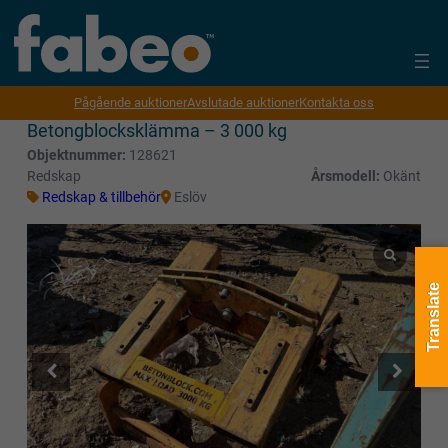
Pågående auktioner
Avslutade auktioner
Kontakta oss
Betongblocksklämma – 3 000 kg
Objektnummer:
128621
Redskap
Årsmodell:
Okänt
Redskap & tillbehör
Eslöv
Translate