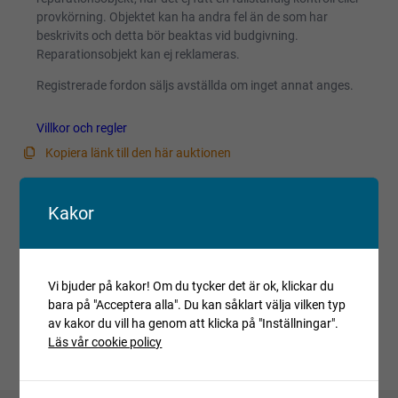
provkörning. Objektet kan ha andra fel än de som har
beskrivits och detta bör beaktas vid budgivning.
Reparationsobjekt kan ej reklameras.
Registrerade fordon säljs avställda om inget annat anges.
Villkor och regler
Kopiera länk till den här auktionen
Auktionen är avslutad
Kakor
Är du intresserad av objektet men deltog inte i
budgivningen, var vänlig kontakta ansvarig mäklare för
aktuell status.
Vi bjuder på kakor! Om du tycker det är ok, klickar du
bara på "Acceptera alla". Du kan såklart välja vilken typ
av kakor du vill ha genom att klicka på "Inställningar".
Läs vår cookie policy