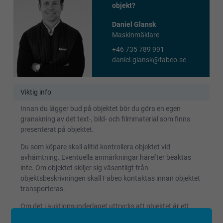
objekt?
Daniel Glansk
Maskinmäklare
+46 735 789 991
daniel.glansk@fabeo.se
Viktig info
Innan du lägger bud på objektet bör du göra en egen
granskning av det text-, bild- och filmmaterial som finns
presenterat på objektet.
Du som köpare skall alltid kontrollera objektet vid
avhämtning. Eventuella anmärkningar härefter beaktas
inte. Om objektet skiljer sig väsentligt från
objektsbeskrivningen skall Fabeo kontaktas innan objektet
transporteras.
Om det i auktionsunderlaget uttrycks att objektet är ett
reparationsobjekt, har det ej fått en fullständig kontroll eller