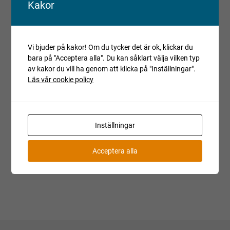
Kakor
provkörning. Objektet kan ha andra fel än de som har
beskrivits och detta bör beaktas vid budgivning.
Reparationsobjekt kan ej reklameras.
Registrerade fordon säljs avställda om inget annat anges.
Vi bjuder på kakor! Om du tycker det är ok, klickar du
bara på "Acceptera alla". Du kan såklart välja vilken typ
Villkor och regler
av kakor du vill ha genom att klicka på "Inställningar".
Läs vår cookie policy
Kopiera länk till den här auktionen
Auktionen är avslutad
Är du intresserad av objektet men deltog inte i
Inställningar
budgivningen, var vänlig kontakta ansvarig mäklare för
aktuell status.
Acceptera alla