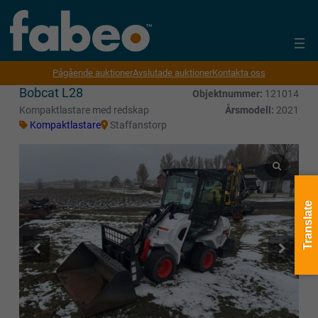
Pågående auktioner
Avslutade auktioner
Kontakta oss
Bobcat L28
Objektnummer:
121014
Kompaktlastare med redskap
Årsmodell:
2021
Kompaktlastare
Staffanstorp
Translate