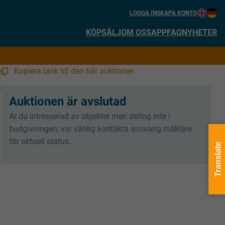
LOGGA IN
SKAPA KONTO
KÖP
SÄLJ
OM OSS
APP
FAQ
NYHETER
Kopiera länk till den här auktionen
2
6
Auktionen är avslutad
Är du intresserad av objektet men deltog inte i
budgivningen, var vänlig kontakta ansvarig mäklare
för aktuell status.
Translate