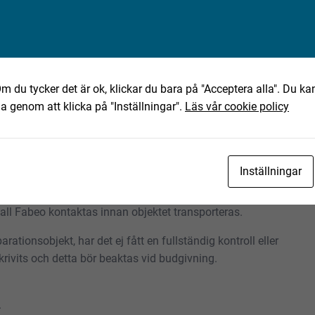
m du tycker det är ok, klickar du bara på "Acceptera alla". Du kan
ha genom att klicka på "Inställningar".
Läs vår cookie policy
ning av det text-, bild- och filmmaterial som finns
Inställningar
tning. Eventuella anmärkningar härefter beaktas inte. Om
skall Fabeo kontaktas innan objektet transporteras.
rationsobjekt, har det ej fått en fullständig kontroll eller
rivits och detta bör beaktas vid budgivning.
.