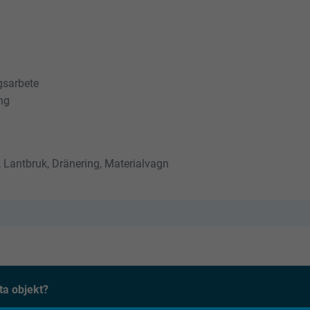
gsarbete
ng
 Lantbruk, Dränering, Materialvagn
ta objekt?