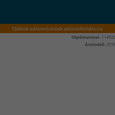
Pågående auktioner
Avslutade auktioner
Kontakta oss
Objektnummer:
11453
Årsmodell:
201