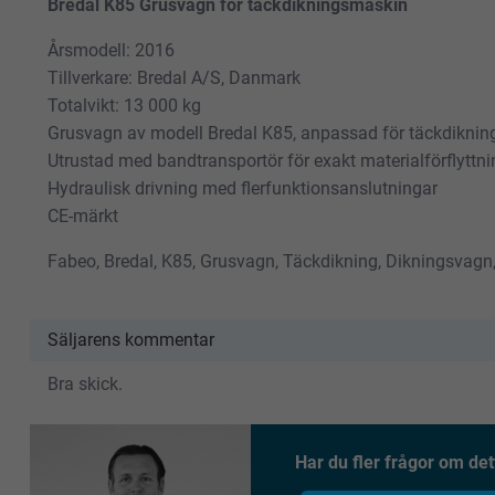
Bredal K85 Grusvagn för täckdikningsmaskin
Årsmodell: 2016
Tillverkare: Bredal A/S, Danmark
Totalvikt: 13 000 kg
Grusvagn av modell Bredal K85, anpassad för täckdiknin
Utrustad med bandtransportör för exakt materialförflyttni
Hydraulisk drivning med flerfunktionsanslutningar
CE-märkt
Fabeo, Bredal, K85, Grusvagn, Täckdikning, Dikningsvagn,
Säljarens kommentar
Bra skick.
Har du fler frågor om det