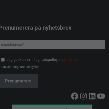
Prenumerera på nyhetsbrev
Jag godkänner integritetspolicyn.
(Obligatoriskt)
Läs vår
Integritetspolicy här
Facebook
Instag
Linke
Yo