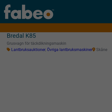
Bredal K85
Grusvagn för täckdikningsmaskin
Lantbruksauktioner
,
Övriga lantbruksmaskiner
Skåne