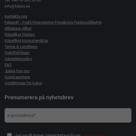
Tel: +46 10 300 28 00
info@fabeo.se
Kontakta oss
Fabeo4F: -Frakt-Finansiering-Försäkring-Fordonstillbehör
Allmänna villkor
Köpvillkor företag
Köpvillkor konsumentköp
Terms & conditions
Fraktförfrågan
Integritetspolicy
FAQ
Jobba hos oss
Kunskapsbank
Inställningar för kakor
Prenumerera på nyhetsbrev
Jag godkänner integritetspolicyn.
(Obligatoriskt)