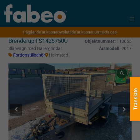
Pågående auktioner
Avslutade auktioner
Kontakta oss
Brenderup FS1425750U
Objektnummer:
113055
Släpvagn med Gallergrindar
Årsmodell:
2017
Fordonstillbehör
Halmstad
Translate