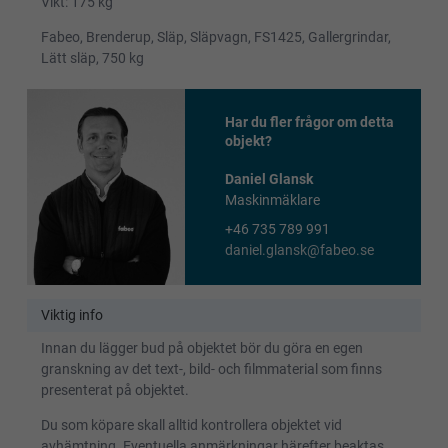
Vikt: 175 kg
Fabeo, Brenderup, Släp, Släpvagn, FS1425, Gallergrindar,
Lätt släp, 750 kg
Har du fler frågor om detta
objekt?
Daniel Glansk
Maskinmäklare
+46 735 789 991
daniel.glansk@fabeo.se
Viktig info
Innan du lägger bud på objektet bör du göra en egen
granskning av det text-, bild- och filmmaterial som finns
presenterat på objektet.
Du som köpare skall alltid kontrollera objektet vid
avhämtning. Eventuella anmärkningar härefter beaktas