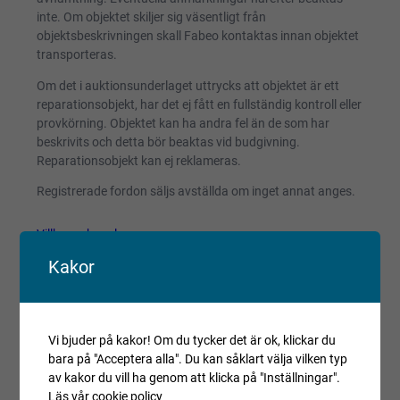
inte. Om objektet skiljer sig väsentligt från
objektsbeskrivningen skall Fabeo kontaktas innan objektet
transporteras.
Om det i auktionsunderlaget uttrycks att objektet är ett
reparationsobjekt, har det ej fått en fullständig kontroll eller
provkörning. Objektet kan ha andra fel än de som har
beskrivits och detta bör beaktas vid budgivning.
Reparationsobjekt kan ej reklameras.
Registrerade fordon säljs avställda om inget annat anges.
Villkor och regler
Kopiera länk till den här auktionen
Kakor
Auktionen är avslutad
Är du intresserad av objektet men deltog inte i
Vi bjuder på kakor! Om du tycker det är ok, klickar du
budgivningen, var vänlig kontakta ansvarig mäklare för
bara på "Acceptera alla". Du kan såklart välja vilken typ
aktuell status.
av kakor du vill ha genom att klicka på "Inställningar".
Läs vår cookie policy