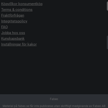
Köpvillkor konsumentköp
Terms & conditions
Fraktförfrågan
Integritetspolicy
FAQ
Jobba hos oss
Kunskapsbank
Inställningar för kakor
Fabeo
Material på fabeo.se får inte publiceras utan skriftligt medgivande av Fabeo AB