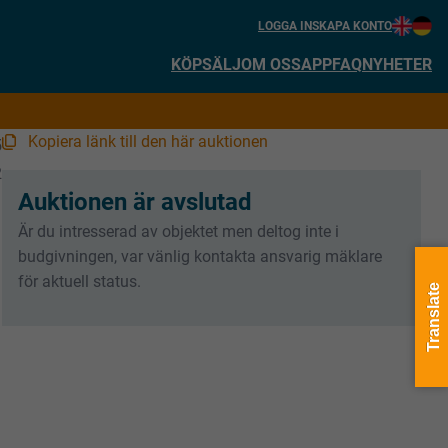
LOGGA IN
SKAPA KONTO
KÖP
SÄLJ
OM OSS
APP
FAQ
NYHETER
Kopiera länk till den här auktionen
5
2
Auktionen är avslutad
Är du intresserad av objektet men deltog inte i
budgivningen, var vänlig kontakta ansvarig mäklare
för aktuell status.
Translate