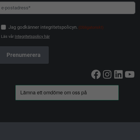
Jag godkänner integritetspolicyn.
(Obligatoriskt)
Läs vår
Integritetspolicy här
Facebook
Instag
Linke
Yo