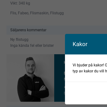
Vikt: 340 kg
Flis, Fabeo, Flismaskin, Flistugg
Säljarens kommentar
Ny flistugg
Kakor
Inga kända fel eller brister
Har du fler frågor om det
Vi bjuder på kakor! O
typ av kakor du vill 
Benjamin Andersson
Maskinmäklare
+46 735 658 380
benjamin.andersson@fab