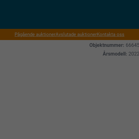
Pågående auktioner
Avslutade auktioner
Kontakta oss
Objektnummer:
6664
Årsmodell:
202