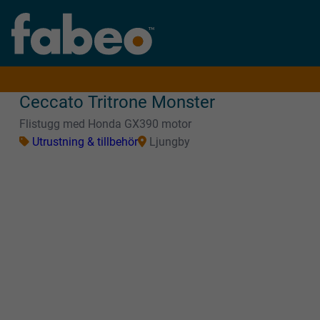
Ceccato Tritrone Monster
Flistugg med Honda GX390 motor
Utrustning & tillbehör
Ljungby