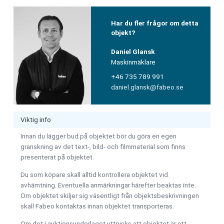
Har du fler frågor om detta
objekt?
Daniel Glansk
Maskinmäklare
+46 735 789 991
daniel.glansk@fabeo.se
Viktig info
Innan du lägger bud på objektet bör du göra en egen
granskning av det text-, bild- och filmmaterial som finns
presenterat på objektet.
Du som köpare skall alltid kontrollera objektet vid
avhämtning. Eventuella anmärkningar härefter beaktas inte.
Om objektet skiljer sig väsentligt från objektsbeskrivningen
skall Fabeo kontaktas innan objektet transporteras.
Om det i auktionsunderlaget uttrycks att objektet är ett