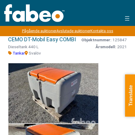
Pågående auktioner
Avslutade auktioner
Kontakta oss
CEMO DT-Mobil Easy COMBI
Objektnummer:
125847
Dieseltank 440 L
Årsmodell:
2021
Tankar
Svalöv
Translate