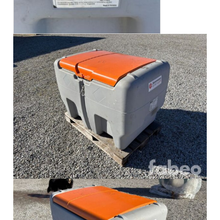
Marknadsföring
Genom att dela
med dig av dina
intressen och ditt
beteende när du
surfar ökar du
chansen att få se
personligt
anpassat innehåll
och erbjudanden.