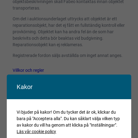
objektsbeskrivningen skall Fabeo kontaktas innan objektet
transporteras.
Om det i auktionsunderlaget uttrycks att objektet är ett
reparationsobjekt, har det ej fått en fullständig kontroll eller
provkörning. Objektet kan ha andra fel än de som har
beskrivits och detta bör beaktas vid budgivning.
Reparationsobjekt kan ej reklameras.
Registrerade fordon säljs avställda om inget annat anges.
Villkor och regler
Kopiera länk till den här auktionen
Kakor
Auktionen är avslutad
Är du intresserad av objektet men deltog inte i
budgivningen, var vänlig kontakta ansvarig mäklare för
Vi bjuder på kakor! Om du tycker det är ok, klickar du
aktuell status.
bara på "Acceptera alla". Du kan såklart välja vilken typ
av kakor du vill ha genom att klicka på "Inställningar".
Läs vår cookie policy