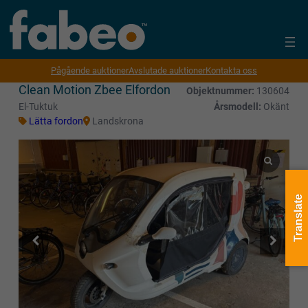
Pågående auktioner
Avslutade auktioner
Kontakta oss
Clean Motion Zbee Elfordon
Objektnummer:
130604
El-Tuktuk
Årsmodell:
Okänt
Lätta fordon
Landskrona
Translate