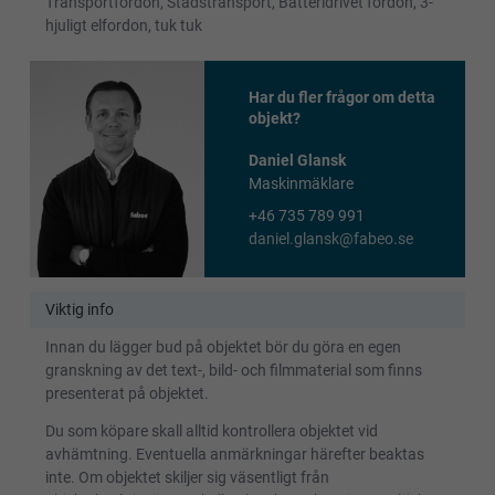
Transportfordon, Stadstransport, Batteridrivet fordon, 3-
hjuligt elfordon, tuk tuk
Har du fler frågor om detta
objekt?
Daniel Glansk
Maskinmäklare
+46 735 789 991
daniel.glansk@fabeo.se
Viktig info
Innan du lägger bud på objektet bör du göra en egen
granskning av det text-, bild- och filmmaterial som finns
presenterat på objektet.
Du som köpare skall alltid kontrollera objektet vid
avhämtning. Eventuella anmärkningar härefter beaktas
inte. Om objektet skiljer sig väsentligt från