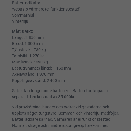
Batteriindikator
Webasto värmare (ej funktionstestad)
Sommarhjul
Vinterhjul
Mått & vikt:
Längd: 2 850 mm
Bredd: 1 300 mm
Tjänstevikt: 780 kg
Totalvikt: 1 270 kg
Max lastvikt: 490 kg
Lastutrymmets längd: 1 150 mm
Axelavstånd: 1 970 mm
Kopplingsavstånd: 2 400 mm
Säljs utan fungerande batterier – Batteri kan köpas till
separat till en kostnad av 35.000kr
Vid provkörning, hugger och rycker vid gaspådrag och
upplevs något tungstyrd. Sommar- och vinterhjul medföljer.
Batteriladdare saknas. Värmaren är ej funktionstestad.
Normalt slitage och mindre rostangrepp förekommer.