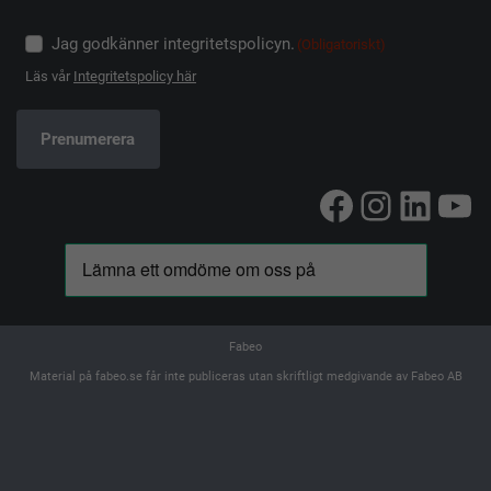
Jag godkänner integritetspolicyn.
(Obligatoriskt)
Läs vår
Integritetspolicy här
Facebook
Instag
Linke
Yo
Fabeo
Material på fabeo.se får inte publiceras utan skriftligt medgivande av Fabeo AB