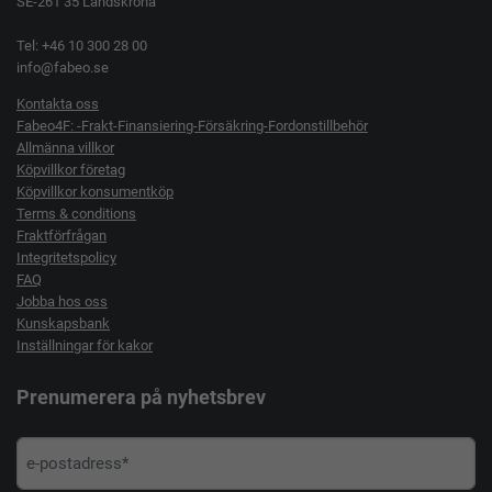
SE-261 35 Landskrona
Tel: +46 10 300 28 00
info@fabeo.se
Kontakta oss
Fabeo4F: -Frakt-Finansiering-Försäkring-Fordonstillbehör
Allmänna villkor
Köpvillkor företag
Köpvillkor konsumentköp
Terms & conditions
Fraktförfrågan
Integritetspolicy
FAQ
Jobba hos oss
Kunskapsbank
Inställningar för kakor
Prenumerera på nyhetsbrev