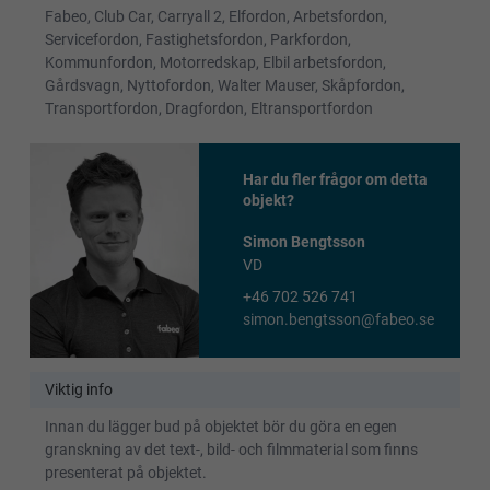
Fabeo, Club Car, Carryall 2, Elfordon, Arbetsfordon,
Servicefordon, Fastighetsfordon, Parkfordon,
Kommunfordon, Motorredskap, Elbil arbetsfordon,
Gårdsvagn, Nyttofordon, Walter Mauser, Skåpfordon,
Transportfordon, Dragfordon, Eltransportfordon
Har du fler frågor om detta
objekt?
Simon Bengtsson
VD
+46 702 526 741
simon.bengtsson@fabeo.se
Viktig info
Innan du lägger bud på objektet bör du göra en egen
granskning av det text-, bild- och filmmaterial som finns
presenterat på objektet.