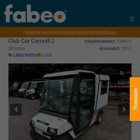
Pågående auktioner
Avslutade auktioner
Kontakta oss
Club Car Carryall 2
Objektnummer:
134571
Elfordon
Årsmodell:
2012
Lätta fordon
Lund
Translate