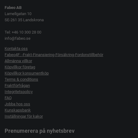
Fabeo AB
Lamellgatan 10
SE-261 35 Landskrona
Tel: +46 10 300 28 00
info@fabeo.se
Kontakta oss
Fabeo4F: -Frakt-Finansiering-Försäkring-Fordonstillbehör
Allmänna villkor
Köpvillkor företag
Köpvillkor konsumentköp
Terms & conditions
Fraktförfrågan
Integritetspolicy
FAQ
Jobba hos oss
Kunskapsbank
Inställningar för kakor
Prenumerera på nyhetsbrev