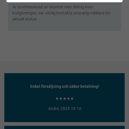
Auktionen är avslutad
Är du intresserad av objektet men deltog inte i
budgivningen, var vänlig kontakta ansvarig mäklare för
aktuell status.
Enkel försäljning och säker betalning!
★★★★★
André, 2025-10-10