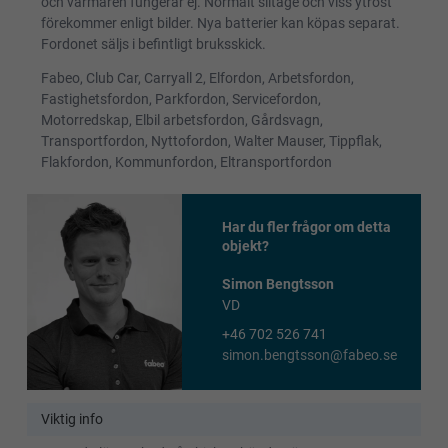
och värmaren fungerar ej. Normalt slitage och viss ytrost
förekommer enligt bilder. Nya batterier kan köpas separat.
Fordonet säljs i befintligt bruksskick.
Fabeo, Club Car, Carryall 2, Elfordon, Arbetsfordon,
Fastighetsfordon, Parkfordon, Servicefordon,
Motorredskap, Elbil arbetsfordon, Gårdsvagn,
Transportfordon, Nyttofordon, Walter Mauser, Tippflak,
Flakfordon, Kommunfordon, Eltransportfordon
Har du fler frågor om detta
objekt?
Simon Bengtsson
VD
+46 702 526 741
simon.bengtsson@fabeo.se
Viktig info