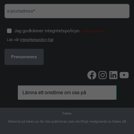
Jag godkänner integritetspolicyn.
(Obligatoriskt)
Läs vår
Integritetspolicy här
Facebook
Instag
Linke
Yo
Fabeo
Material på fabeo.se får inte publiceras utan skriftligt medgivande av Fabeo AB