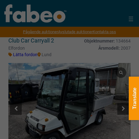
Pågående auktioner
Avslutade auktioner
Kontakta oss
Club Car Carryall 2
Objektnummer:
134664
Elfordon
Årsmodell:
2007
Lätta fordon
Lund
Translate