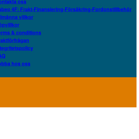
ontakta oss
abeo 4F: Frakt-Finansiering-Försäkring-Fordonstillbehör
llmänna villkor
öpvillkor
erms & conditions
raktförfrågan
tegritetspolicy
AQ
obba hos oss