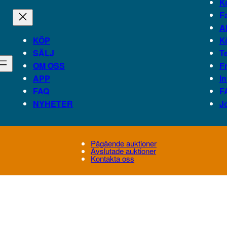
K
F
A
KÖP
K
SÄLJ
T
OM OSS
F
APP
In
FAQ
F
NYHETER
J
Pågående auktioner
Avslutade auktioner
Kontakta oss