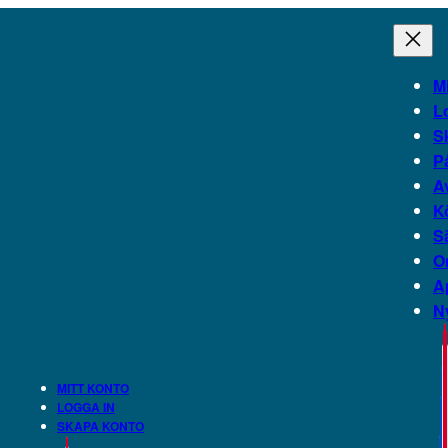
Mi
L
S
P
A
K
S
O
A
N
MITT KONTO
LOGGA IN
SKAPA KONTO