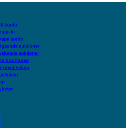
tt konto
ogga in
kapa konto
ågående auktioner
vslutade auktioner
öp hos Fabeo
älj med Fabeo
m Fabeo
pp
yheter