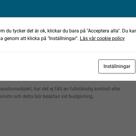
m du tycker det är ok, klickar du bara på "Acceptera alla". Du kan
ha genom att klicka på "Inställningar".
Läs vår cookie policy
ning av det text-, bild- och filmmaterial som finns
Inställningar
tning. Eventuella anmärkningar härefter beaktas inte. Om
skall Fabeo kontaktas innan objektet transporteras.
rationsobjekt, har det ej fått en fullständig kontroll eller
rivits och detta bör beaktas vid budgivning.
.