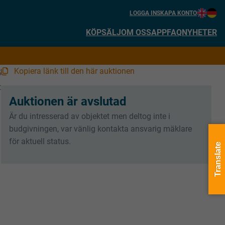
LOGGA IN
SKAPA KONTO
KÖP
SÄLJ
OM OSS
APP
FAQ
NYHETER
Kopiera länk till den här auktionen
5
t
Auktionen är avslutad
Är du intresserad av objektet men deltog inte i
budgivningen, var vänlig kontakta ansvarig mäklare
för aktuell status.
Translate