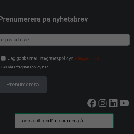
Prenumerera på nyhetsbrev
Jag godkänner integritetspolicyn.
(Obligatoriskt)
Läs vår
Integritetspolicy här
Facebook
Instag
Linke
Yo