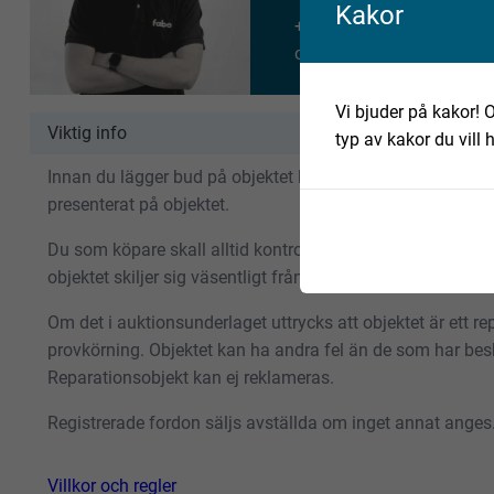
Kakor
+46 70 697 71 73
oskar.jonsson@fabeo.se
Vi bjuder på kakor! O
Viktig info
typ av kakor du vill 
Innan du lägger bud på objektet bör du göra en egen gransk
presenterat på objektet.
Du som köpare skall alltid kontrollera objektet vid avhäm
objektet skiljer sig väsentligt från objektsbeskrivningen 
Om det i auktionsunderlaget uttrycks att objektet är ett repa
provkörning. Objektet kan ha andra fel än de som har besk
Reparationsobjekt kan ej reklameras.
Registrerade fordon säljs avställda om inget annat anges
Villkor och regler