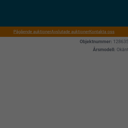
Pågående auktioner
Avslutade auktioner
Kontakta oss
Objektnummer:
12863
Årsmodell:
Okän