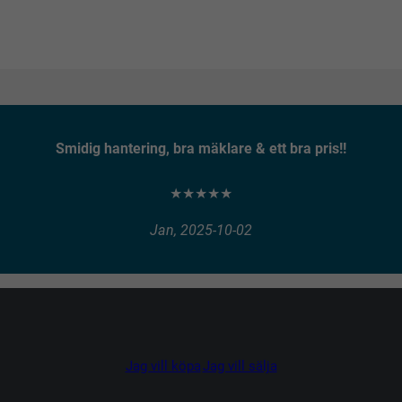
Smidig hantering, bra mäklare & ett bra pris!!
★★★★★
Jan, 2025-10-02
Jag vill köpa
Jag vill sälja