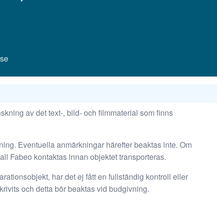
.se
kning av det text-, bild- och filmmaterial som finns
tning. Eventuella anmärkningar härefter beaktas inte. Om
kall Fabeo kontaktas innan objektet transporteras.
rationsobjekt, har det ej fått en fullständig kontroll eller
rivits och detta bör beaktas vid budgivning.