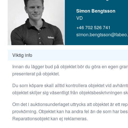
hemsida ska
prestera så
Simon Bengtsson
bra som
VD
möjligt
+46 702 526 741
under ditt
simon.bengtsson@fabeo
besök. Om
du nekar de
här kakorna
Viktig info
kommer viss
funktionalitet
Innan du lägger bud på objektet bör du göra en egen grans
att försvinna
presenterat på objektet.
från
hemsidan.
Du som köpare skall alltid kontrollera objektet vid avhäm
objektet skiljer sig väsentligt från objektsbeskrivningen s
Marknadsföring
Om det i auktionsunderlaget uttrycks att objektet är ett repa
Genom att dela
provkörning. Objektet kan ha andra fel än de som har besk
med dig av dina
Reparationsobjekt kan ej reklameras.
intressen och ditt