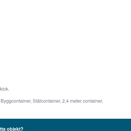
kick.
Byggcontainer, Stålcontainer, 2,4 meter container,
tta objekt?