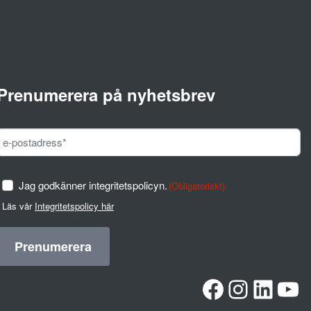
Prenumerera på nyhetsbrev
Jag godkänner integritetspolicyn.
(Obligatoriskt)
Läs vår
Integritetspolicy här
Facebook
Instag
Linke
Yo