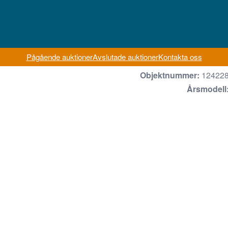
Pågående auktioner
Avslutade auktioner
Kontakta oss
Objektnummer:
12422
Årsmodell