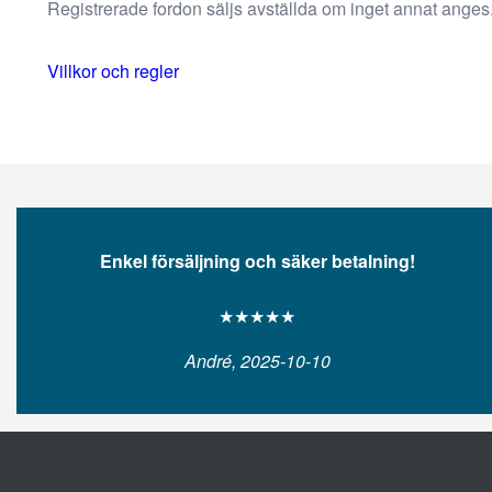
beteende när du
Registrerade fordon säljs avställda om inget annat anges
surfar ökar du
chansen att få se
Villkor och regler
personligt
anpassat
innehåll och
erbjudanden.
Enkel försäljning och säker betalning!
★★★★★
André, 2025-10-10