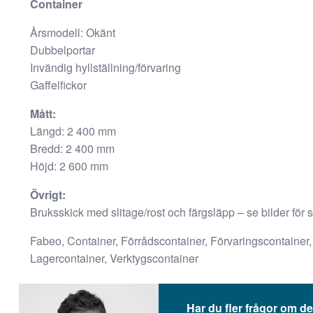
Container
fungera.
Årsmodell: Okänt
Dubbelportar
Statistik
Invändig hyllställning/förvaring
För att vi ska
Gaffelfickor
kunna
förbättra
Mått:
hemsidans
Längd: 2 400 mm
funktionalitet
Bredd: 2 400 mm
och
Höjd: 2 600 mm
uppbyggnad,
baserat på
Övrigt:
hur
Bruksskick med slitage/rost och färgsläpp – se bilder för s
hemsidan
används.
Fabeo, Container, Förrådscontainer, Förvaringscontainer, 
Lagercontainer, Verktygscontainer
Upplevelse
För att vår
Har du fler frågor om de