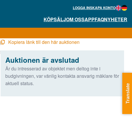
LOGGA IN
SKAPA KONTO
KÖP
SÄLJ
OM OSS
APP
FAQ
NYHETER
Kopiera länk till den här auktionen
8
:
Auktionen är avslutad
Är du intresserad av objektet men deltog inte i
budgivningen, var vänlig kontakta ansvarig mäklare för
aktuell status.
Translate