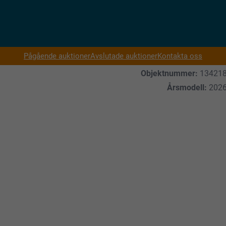
Pågående auktioner
Avslutade auktioner
Kontakta oss
Objektnummer:
13421
Årsmodell:
202