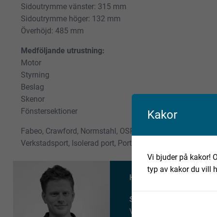
Sidoutrymme vänster: 315 mm
Sidoutrymme höger: 132 mm
Överhöjd: 485 mm
Medföljande utrustning:
Motor
Styrning
Beslag
Skenor
Fönstersektioner
Kakor
Fabeo, Crawford, Normstahl, OSP42, Industriport, Takskjut
Verkstadsport, Isolerad port, Portautomatik, Industridörr,
Vi bjuder på kakor! O
typ av kakor du vill 
Har du fler frågor om det
Simon Bengtsson
VD