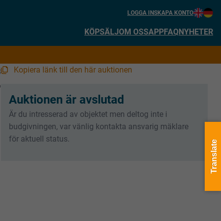
LOGGA IN
SKAPA KONTO
KÖP
SÄLJ
OM OSS
APP
FAQ
NYHETER
Kopiera länk till den här auktionen
8
6
Auktionen är avslutad
Är du intresserad av objektet men deltog inte i
budgivningen, var vänlig kontakta ansvarig mäklare
för aktuell status.
Translate