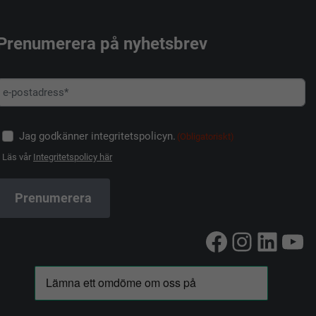
Prenumerera på nyhetsbrev
Jag godkänner integritetspolicyn.
(Obligatoriskt)
Läs vår
Integritetspolicy här
Facebook
Instag
Linke
Yo