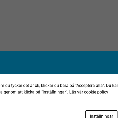
port, Port 4500×4000, Garageport industri, Lagerport,
 Port med fönster, RAL9006
m du tycker det är ok, klickar du bara på "Acceptera alla". Du kan
ha genom att klicka på "Inställningar".
Läs vår cookie policy
ta objekt?
Inställningar