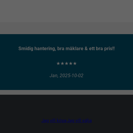
Smidig hantering, bra mäklare & ett bra pris!!
★★★★★
Jan, 2025-10-02
Jag vill köpa
Jag vill sälja