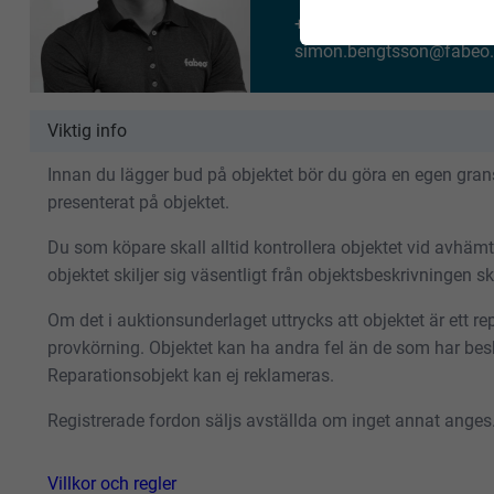
+46 702 526 741
simon.bengtsson@fabeo.
Viktig info
Innan du lägger bud på objektet bör du göra en egen gransk
presenterat på objektet.
Du som köpare skall alltid kontrollera objektet vid avhäm
objektet skiljer sig väsentligt från objektsbeskrivningen 
Om det i auktionsunderlaget uttrycks att objektet är ett repa
provkörning. Objektet kan ha andra fel än de som har besk
Reparationsobjekt kan ej reklameras.
Registrerade fordon säljs avställda om inget annat anges
Villkor och regler