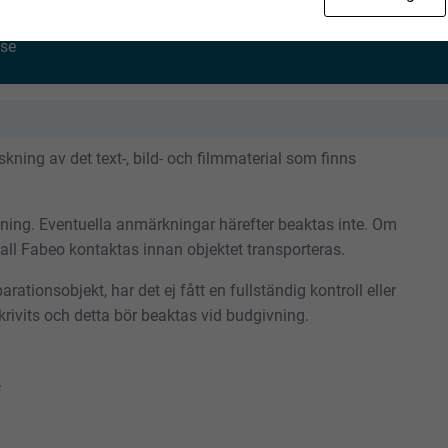
se
ning av det text-, bild- och filmmaterial som finns
tning. Eventuella anmärkningar härefter beaktas inte. Om
skall Fabeo kontaktas innan objektet transporteras.
rationsobjekt, har det ej fått en fullständig kontroll eller
rivits och detta bör beaktas vid budgivning.
.