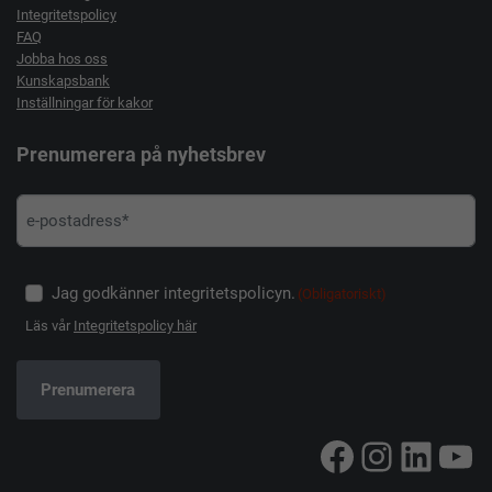
Integritetspolicy
FAQ
Jobba hos oss
Kunskapsbank
Inställningar för kakor
Prenumerera på nyhetsbrev
Jag godkänner integritetspolicyn.
(Obligatoriskt)
Läs vår
Integritetspolicy här
Facebook
Instag
Linke
Yo