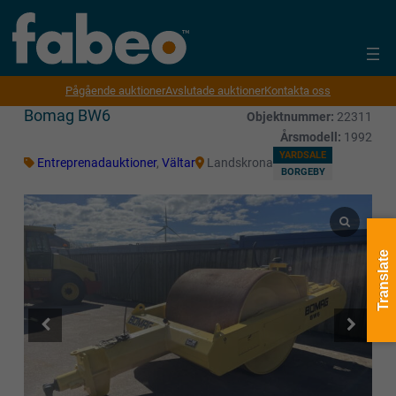
Pågående auktioner
Avslutade auktioner
Kontakta oss
Bomag BW6
Objektnummer:
22311
Årsmodell:
1992
YARDSALE
Entreprenadauktioner
,
Vältar
Landskrona
BORGEBY
Translate