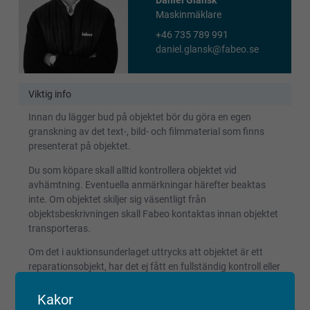
Daniel Glansk
Maskinmäklare
+46 735 789 991
daniel.glansk@fabeo.se
Viktig info
Innan du lägger bud på objektet bör du göra en egen
granskning av det text-, bild- och filmmaterial som finns
presenterat på objektet.
Du som köpare skall alltid kontrollera objektet vid
avhämtning. Eventuella anmärkningar härefter beaktas
inte. Om objektet skiljer sig väsentligt från
objektsbeskrivningen skall Fabeo kontaktas innan objektet
transporteras.
Om det i auktionsunderlaget uttrycks att objektet är ett
reparationsobjekt, har det ej fått en fullständig kontroll eller
provkörning. Objektet kan ha andra fel än de som har
beskrivits och detta bör beaktas vid budgivning.
Kakor