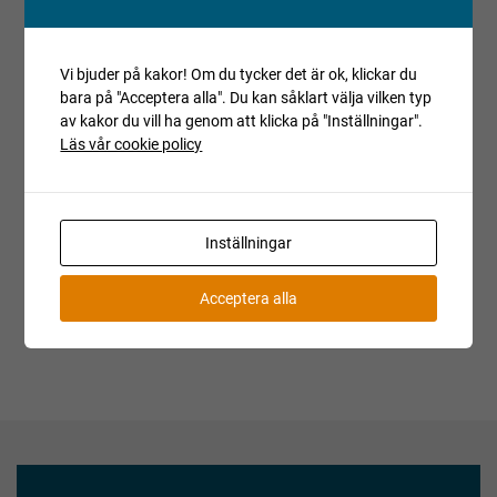
Reparationsobjekt kan ej reklameras.
Registrerade fordon säljs avställda om inget annat anges.
Vi bjuder på kakor! Om du tycker det är ok, klickar du
Villkor och regler
bara på "Acceptera alla". Du kan såklart välja vilken typ
av kakor du vill ha genom att klicka på "Inställningar".
Kopiera länk till den här auktionen
Läs vår cookie policy
Auktionen är avslutad
Är du intresserad av objektet men deltog inte i
budgivningen, var vänlig kontakta ansvarig mäklare för
Inställningar
aktuell status.
Acceptera alla