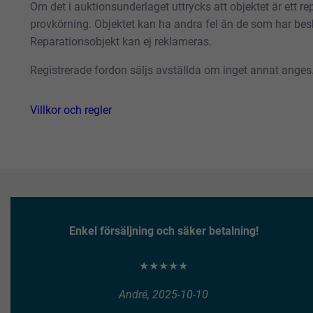
Om det i auktionsunderlaget uttrycks att objektet är ett repa
provkörning. Objektet kan ha andra fel än de som har besk
Reparationsobjekt kan ej reklameras.
Registrerade fordon säljs avställda om inget annat anges
Villkor och regler
Enkel försäljning och säker betalning!
★★★★★
André, 2025-10-10