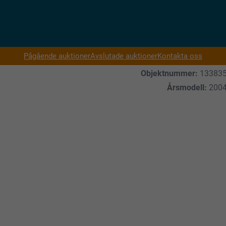
Pågående auktioner
Avslutade auktioner
Kontakta oss
Objektnummer:
13383
Årsmodell:
200