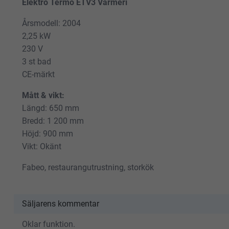
Elektro Termo ETV3 Värmeri
Årsmodell: 2004
2,25 kW
230 V
3 st bad
CE-märkt
Mått & vikt:
Längd: 650 mm
Bredd: 1 200 mm
Höjd: 900 mm
Vikt: Okänt
Fabeo, restaurangutrustning, storkök
Säljarens kommentar
Oklar funktion.