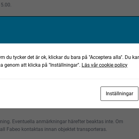
15.00.
ta objekt?
m du tycker det är ok, klickar du bara på "Acceptera alla". Du kan
ha genom att klicka på "Inställningar".
Läs vår cookie policy
eo.se
Inställningar
ning av det text-, bild- och filmmaterial som finns
tning. Eventuella anmärkningar härefter beaktas inte. Om
skall Fabeo kontaktas innan objektet transporteras.