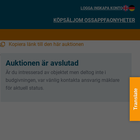
LOGGA IN
SKAPA KONTO
KÖP
SÄLJ
OM OSS
APP
FAQ
NYHETER
Kopiera länk till den här auktionen
5
4
Auktionen är avslutad
Är du intresserad av objektet men deltog inte i
budgivningen, var vänlig kontakta ansvarig mäklare
för aktuell status.
Translate