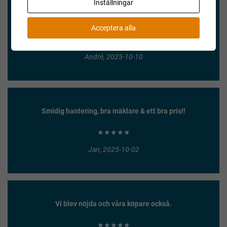
Inställningar
Enkel försäljning och säker betalning!
Acceptera alla
★★★★★
André, 2025-10-10
Smidig hantering, bra mäklare & ett bra pris!!
★★★★★
Jan, 2025-10-02
Vi blev nöjda och våra köpare också.
★★★★★