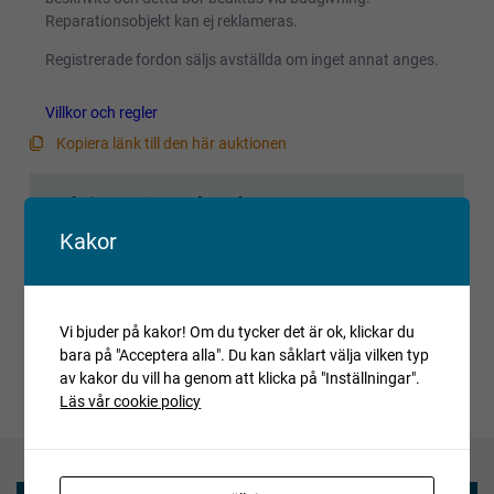
Reparationsobjekt kan ej reklameras.
Registrerade fordon säljs avställda om inget annat anges.
Villkor och regler
Kopiera länk till den här auktionen
Auktionen är avslutad
Är du intresserad av objektet men deltog inte i
Kakor
budgivningen, var vänlig kontakta ansvarig mäklare för
aktuell status.
Vi bjuder på kakor! Om du tycker det är ok, klickar du
bara på "Acceptera alla". Du kan såklart välja vilken typ
av kakor du vill ha genom att klicka på "Inställningar".
Läs vår cookie policy