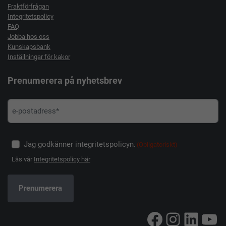
Fraktförfrågan
Integritetspolicy
FAQ
Jobba hos oss
Kunskapsbank
Inställningar för kakor
Prenumerera på nyhetsbrev
Jag godkänner integritetspolicyn.
(Obligatoriskt)
Läs vår
Integritetspolicy här
Facebook
Instag
Linke
Yo