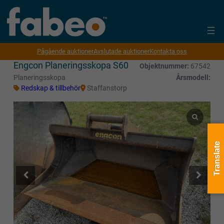
Pågående auktioner
Avslutade auktioner
Kontakta oss
Engcon Planeringsskopa S60
Objektnummer:
67542
Planeringsskopa
Årsmodell:
Redskap & tillbehör
Staffanstorp
Translate