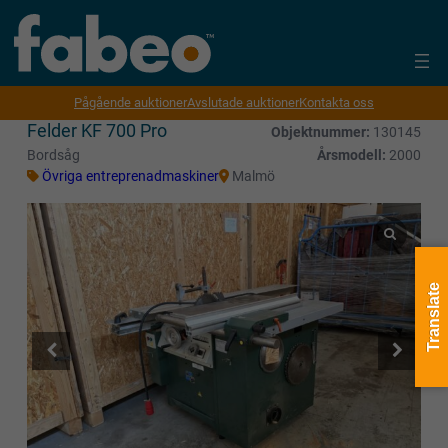
Pågående auktioner
Avslutade auktioner
Kontakta oss
Felder KF 700 Pro
Objektnummer:
130145
Bordsåg
Årsmodell:
2000
Övriga entreprenadmaskiner
Malmö
Translate