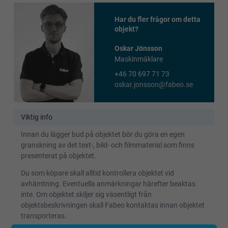
Har du fler frågor om detta
objekt?
Oskar Jönsson
Maskinmäklare
+46 70 697 71 73
oskar.jonsson@fabeo.se
Viktig info
Innan du lägger bud på objektet bör du göra en egen
granskning av det text-, bild- och filmmaterial som finns
presenterat på objektet.
Du som köpare skall alltid kontrollera objektet vid
avhämtning. Eventuella anmärkningar härefter beaktas
inte. Om objektet skiljer sig väsentligt från
objektsbeskrivningen skall Fabeo kontaktas innan objektet
transporteras.