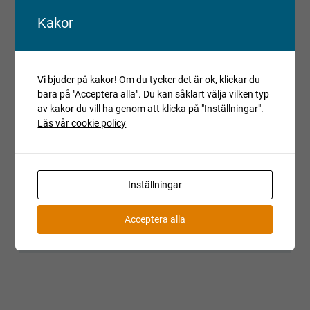
Om det i auktionsunderlaget uttrycks att objektet är ett
Kakor
reparationsobjekt, har det ej fått en fullständig kontroll eller
provkörning. Objektet kan ha andra fel än de som har
beskrivits och detta bör beaktas vid budgivning.
Reparationsobjekt kan ej reklameras.
Vi bjuder på kakor! Om du tycker det är ok, klickar du
Registrerade fordon säljs avställda om inget annat anges.
bara på "Acceptera alla". Du kan såklart välja vilken typ
av kakor du vill ha genom att klicka på "Inställningar".
Läs vår cookie policy
Villkor och regler
Kopiera länk till den här auktionen
Auktionen är avslutad
Inställningar
Är du intresserad av objektet men deltog inte i
budgivningen, var vänlig kontakta ansvarig mäklare för
Acceptera alla
aktuell status.