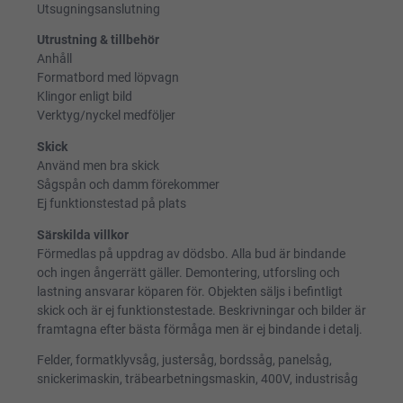
Utsugningsanslutning
Utrustning & tillbehör
Anhåll
Formatbord med löpvagn
Klingor enligt bild
Verktyg/nyckel medföljer
Skick
Använd men bra skick
Sågspån och damm förekommer
Ej funktionstestad på plats
Särskilda villkor
Förmedlas på uppdrag av dödsbo. Alla bud är bindande
och ingen ångerrätt gäller. Demontering, utforsling och
lastning ansvarar köparen för. Objekten säljs i befintligt
skick och är ej funktionstestade. Beskrivningar och bilder är
framtagna efter bästa förmåga men är ej bindande i detalj.
Felder, formatklyvsåg, justersåg, bordssåg, panelsåg,
snickerimaskin, träbearbetningsmaskin, 400V, industrisåg