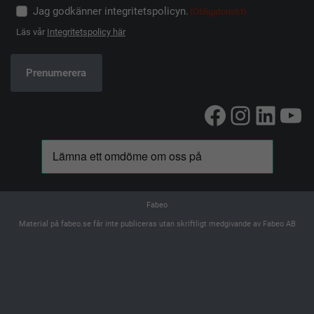
Jag godkänner integritetspolicyn.
(Obligatoriskt)
Läs vår
Integritetspolicy här
Facebook
Instag
Linke
Yo
Fabeo
Material på fabeo.se får inte publiceras utan skriftligt medgivande av Fabeo AB