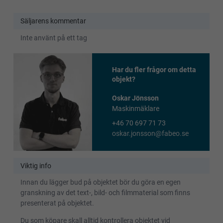
Säljarens kommentar
Inte använt på ett tag
Har du fler frågor om detta
objekt?
Oskar Jönsson
Maskinmäklare
+46 70 697 71 73
oskar.jonsson@fabeo.se
Viktig info
Innan du lägger bud på objektet bör du göra en egen
granskning av det text-, bild- och filmmaterial som finns
presenterat på objektet.
Du som köpare skall alltid kontrollera objektet vid