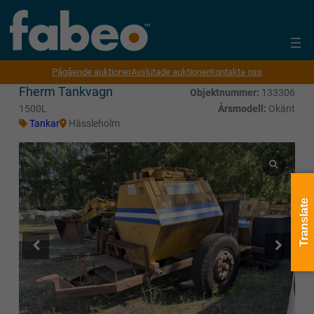
Pågående auktioner
Avslutade auktioner
Kontakta oss
Fherm Tankvagn
Objektnummer:
133306
1500L
Årsmodell:
Okänt
Tankar
Hässleholm
Translate