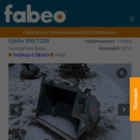
Pågående auktioner
Avslutade auktioner
Kontakta oss
Fjärås 500/1200
Objektnummer:
119458
Sandspridare Belos
Årsmodell:
2013
Redskap & tillbehör
Växjö
Translate