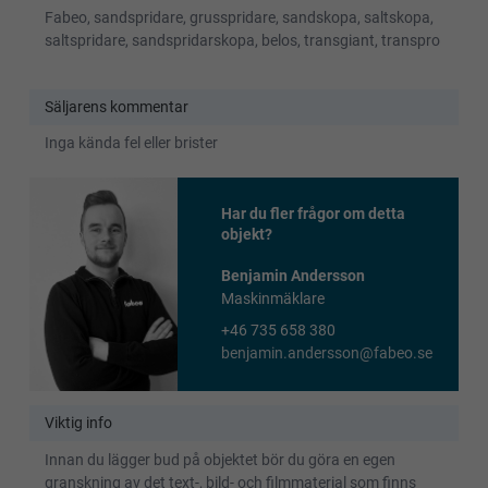
Fabeo, sandspridare, grusspridare, sandskopa, saltskopa,
saltspridare, sandspridarskopa, belos, transgiant, transpro
Säljarens kommentar
Inga kända fel eller brister
Har du fler frågor om detta
objekt?
Benjamin Andersson
Maskinmäklare
+46 735 658 380
benjamin.andersson@fabeo.se
Viktig info
Innan du lägger bud på objektet bör du göra en egen
granskning av det text-, bild- och filmmaterial som finns