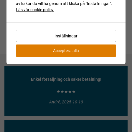
av kakor du vill ha genom att klicka på "Inställningar".
budgivningen, var vänlig kontakta ansvarig mäklare för
Läs vår cookie policy
aktuell status.
Inställningar
Acceptera alla
Enkel försäljning och säker betalning!
★★★★★
André, 2025-10-10