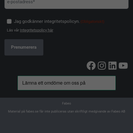
Jag godkänner integritetspolicyn.
(Obligatoriskt)
Läs vår
Integritetspolicy här
Facebook
Instag
Linke
Yo
Fabeo
Material på fabeo.se får inte publiceras utan skriftligt medgivande av Fabeo AB