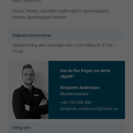
980 x 2080 mm
Fabeo, fönster, altandörr, balkongdörr, öppningsbara
fönster, öppningsbart fönster
Säljarens kommentar
Upphämtning sker onsdagen den 12/8 mellan kl. 07.00 –
15.00.
Har du fler frågor om detta
objekt?
Benjamin Andersson
Maskinmäklare
+46 735 658 380
benjamin.andersson@fabeo.se
Viktig info