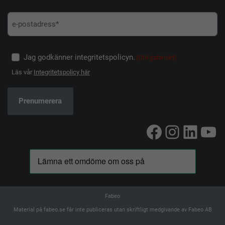
Jag godkänner integritetspolicyn.
(Obligatoriskt)
Läs vår
Integritetspolicy här
Facebook
Instag
Linke
Yo
Fabeo
Material på fabeo.se får inte publiceras utan skriftligt medgivande av Fabeo AB