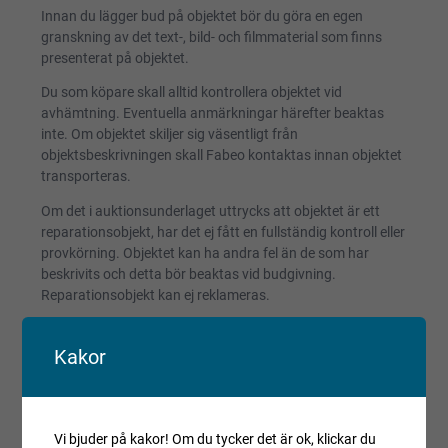
Innan du lägger bud på objektet bör du göra en egen
granskning av det text-, bild- och filmmaterial som finns
presenterat på objektet.
Du som köpare skall alltid kontrollera objektet vid
avhämtning. Eventuella anmärkningar härefter beaktas
inte. Om objektet skiljer sig väsentligt från
objektsbeskrivningen skall Fabeo kontaktas innan objektet
transporteras.
Om det i auktionsunderlaget uttrycks att objektet är ett
reparationsobjekt, har det ej fått en fullständig kontroll eller
provkörning. Objektet kan ha andra fel än de som har
beskrivits och detta bör beaktas vid budgivning.
Reparationsobjekt kan ej reklameras.
Registrerade fordon säljs avställda om inget annat anges.
Kakor
Villkor och regler
Kopiera länk till den här auktionen
Vi bjuder på kakor! Om du tycker det är ok, klickar du