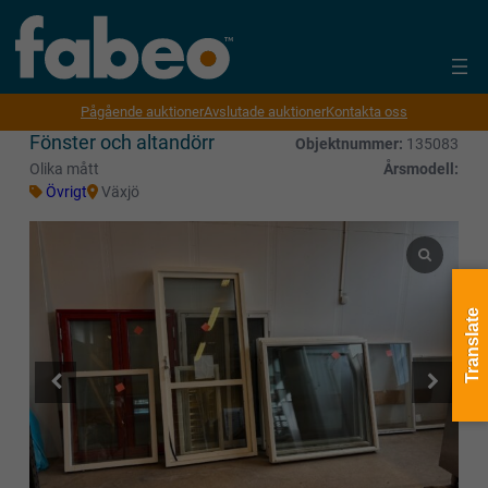
Pågående auktioner
Avslutade auktioner
Kontakta oss
Fönster och altandörr
Objektnummer:
135083
Olika mått
Årsmodell:
Övrigt
Växjö
Translate