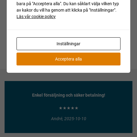
Auktionen är avslutad
bara på "Acceptera alla". Du kan såklart välja vilken typ
av kakor du vill ha genom att klicka på "Inställningar".
Är du intresserad av objektet men deltog inte i
Läs vår cookie policy
budgivningen, var vänlig kontakta ansvarig mäklare för
aktuell status.
Inställningar
Acceptera alla
Enkel försäljning och säker betalning!
★★★★★
André, 2025-10-10