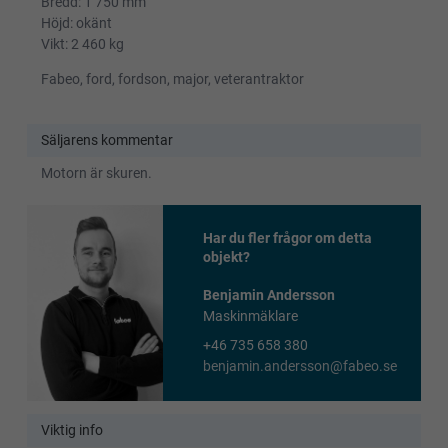
Bredd: 1 750 mm
Höjd: okänt
Vikt: 2 460 kg
Fabeo, ford, fordson, major, veterantraktor
Säljarens kommentar
Motorn är skuren.
Har du fler frågor om detta
objekt?
Benjamin Andersson
Maskinmäklare
+46 735 658 380
benjamin.andersson@fabeo.se
Viktig info