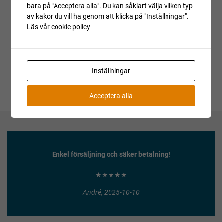
Auktionen är avslutad
bara på "Acceptera alla". Du kan såklart välja vilken typ
av kakor du vill ha genom att klicka på "Inställningar".
Är du intresserad av objektet men deltog inte i
Läs vår cookie policy
budgivningen, var vänlig kontakta ansvarig mäklare för
aktuell status.
Inställningar
Acceptera alla
Enkel försäljning och säker betalning!
★★★★★
André, 2025-10-10