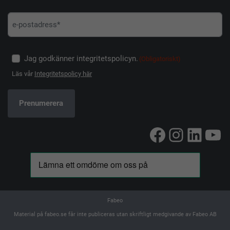
Jag godkänner integritetspolicyn.
(Obligatoriskt)
Läs vår
Integritetspolicy här
Facebook
Instag
Linke
Yo
Fabeo
Material på fabeo.se får inte publiceras utan skriftligt medgivande av Fabeo AB