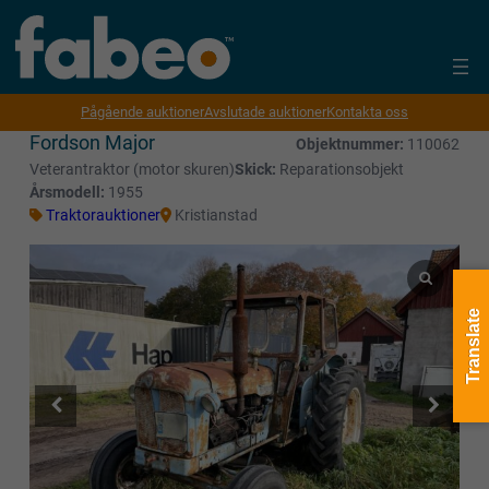
Pågående auktioner
Avslutade auktioner
Kontakta oss
Fordson Major
Objektnummer:
110062
Veterantraktor (motor skuren)
Skick:
Reparationsobjekt
Årsmodell:
1955
Traktorauktioner
Kristianstad
Translate