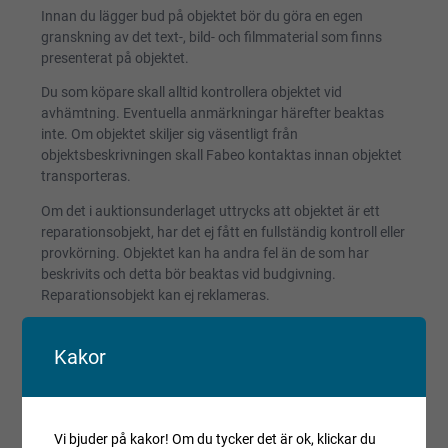
Innan du lägger bud på objektet bör du göra en egen
granskning av det text-, bild- och filmmaterial som finns
presenterat på objektet.
Du som köpare skall alltid kontrollera objektet vid
avhämtning. Eventuella anmärkningar härefter beaktas
inte. Om objektet skiljer sig väsentligt från
objektsbeskrivningen skall Fabeo kontaktas innan objektet
transporteras.
Om det i auktionsunderlaget uttrycks att objektet är ett
reparationsobjekt, har det ej fått en fullständig kontroll eller
provkörning. Objektet kan ha andra fel än de som har
beskrivits och detta bör beaktas vid budgivning.
Reparationsobjekt kan ej reklameras.
Registrerade fordon säljs avställda om inget annat anges.
Kakor
Villkor och regler
Kopiera länk till den här auktionen
Vi bjuder på kakor! Om du tycker det är ok, klickar du