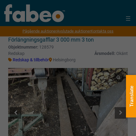
Pågående auktioner
Avslutade auktioner
Kontakta oss
Förlängningsgafflar 3 000 mm 3 ton
Objektnummer:
128579
Redskap
Årsmodell:
Okänt
Redskap & tillbehör
Helsingborg
Translate