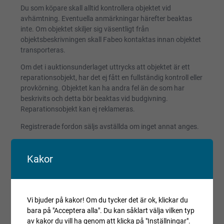
Du som köpare skall alltid kontrollera objektet vid
avhämtning. Eventuella anmärkningar härefter beaktas
inte. Om objektet skiljer sig väsentligt från
objektsbeskrivningen skall Fabeo kontaktas innan objektet
transporteras.
Om det i auktionsunderlaget uttrycks att objektet är ett
reparationsobjekt, har det ej fått en fullständig kontroll eller
provkörning. Objektet kan ha andra fel än de som har
beskrivits och detta bör beaktas vid budgivning.
Reparationsobjekt kan ej reklameras.
Registrerade fordon säljs avställda om inget annat anges.
Villkor och regler
Kakor
Kopiera länk till den här auktionen
Auktionen är avslutad
Vi bjuder på kakor! Om du tycker det är ok, klickar du
Är du intresserad av objektet men deltog inte i
bara på "Acceptera alla". Du kan såklart välja vilken typ
budgivningen, var vänlig kontakta ansvarig mäklare för
av kakor du vill ha genom att klicka på "Inställningar".