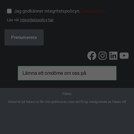
Jag godkänner integritetspolicyn.
(Obligatoriskt)
Läs vår
Integritetspolicy här
Facebook
Instag
Linke
Yo
Fabeo
Material på fabeo.se får inte publiceras utan skriftligt medgivande av Fabeo AB