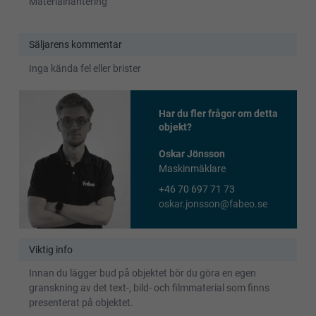
Materialhantering
Säljarens kommentar
Inga kända fel eller brister
Har du fler frågor om detta
objekt?
Oskar Jönsson
Maskinmäklare
+46 70 697 71 73
oskar.jonsson@fabeo.se
Viktig info
Innan du lägger bud på objektet bör du göra en egen
granskning av det text-, bild- och filmmaterial som finns
presenterat på objektet.