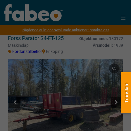
Pågående auktioner
Avslutade auktioner
Kontakta oss
Forss Parator S4-FT-125
Objektnummer:
130172
Maskinsläp
Årsmodell:
1989
Fordonstillbehör
Enköping
Translate