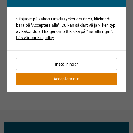
Registrerade fordon säljs avställda om inget annat anges.
Vi bjuder på kakor! Om du tycker det är ok, klickar du
Villkor och regler
bara på "Acceptera alla". Du kan såklart välja vilken typ
Kopiera länk till den här auktionen
av kakor du vill ha genom att klicka på "Inställningar".
Läs vår cookie policy
Auktionen är avslutad
Är du intresserad av objektet men deltog inte i
budgivningen, var vänlig kontakta ansvarig mäklare för
Inställningar
aktuell status.
Acceptera alla