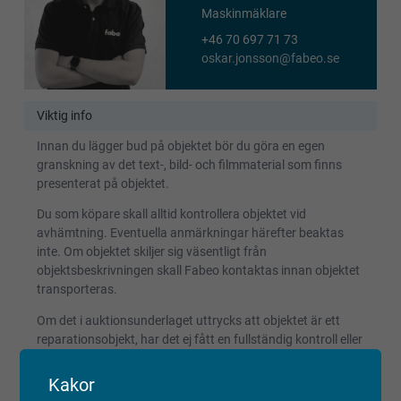
Maskinmäklare
+46 70 697 71 73
oskar.jonsson@fabeo.se
Viktig info
Innan du lägger bud på objektet bör du göra en egen
granskning av det text-, bild- och filmmaterial som finns
presenterat på objektet.
Du som köpare skall alltid kontrollera objektet vid
avhämtning. Eventuella anmärkningar härefter beaktas
inte. Om objektet skiljer sig väsentligt från
objektsbeskrivningen skall Fabeo kontaktas innan objektet
transporteras.
Om det i auktionsunderlaget uttrycks att objektet är ett
reparationsobjekt, har det ej fått en fullständig kontroll eller
provkörning. Objektet kan ha andra fel än de som har
beskrivits och detta bör beaktas vid budgivning.
Kakor
Reparationsobjekt kan ej reklameras.