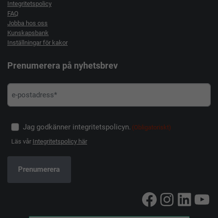
Integritetspolicy
FAQ
Jobba hos oss
Kunskapsbank
Inställningar för kakor
Prenumerera på nyhetsbrev
Jag godkänner integritetspolicyn.
(Obligatoriskt)
Läs vår
Integritetspolicy här
Facebook
Instag
Linke
Yo