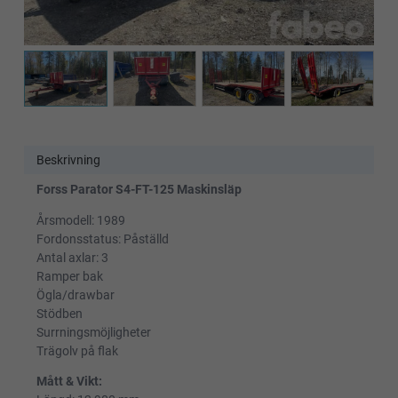
Beskrivning
Forss Parator S4-FT-125 Maskinsläp
Årsmodell: 1989
Fordonsstatus: Påställd
Antal axlar: 3
Ramper bak
Ögla/drawbar
Stödben
Surrningsmöjligheter
Trägolv på flak
Mått & Vikt: