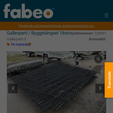
Pågående auktioner
Avslutade auktioner
Kontakta oss
Gallerparti / Byggstängsel 18st
Objektnummer:
123697
Gallerparti 3
Årsmodell:
TA-material
Translate