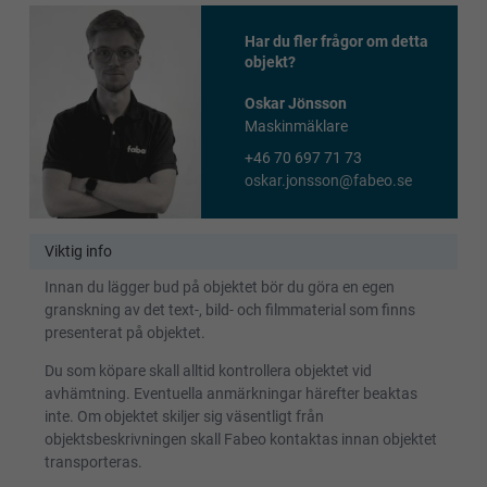
Har du fler frågor om detta
objekt?
Oskar Jönsson
Maskinmäklare
+46 70 697 71 73
oskar.jonsson@fabeo.se
Viktig info
Innan du lägger bud på objektet bör du göra en egen
granskning av det text-, bild- och filmmaterial som finns
presenterat på objektet.
Du som köpare skall alltid kontrollera objektet vid
avhämtning. Eventuella anmärkningar härefter beaktas
inte. Om objektet skiljer sig väsentligt från
objektsbeskrivningen skall Fabeo kontaktas innan objektet
transporteras.