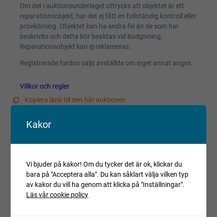
Om det i auktionsunderlaget uttrycks att objektet är ett
reparationsobjekt, har det ej fått en fullständig kontroll eller
provkörning. Objektet kan ha andra fel än de som har
beskrivits och detta bör beaktas vid budgivning.
Reparationsobjekt kan ej reklameras.
Registrerade fordon säljs avställda om inget annat anges.
Villkor och regler
Kopiera länk till den här auktionen
Kakor
Auktionen är avslutad
Är du intresserad av objektet men deltog inte i
budgivningen, var vänlig kontakta ansvarig mäklare för
aktuell status.
Vi bjuder på kakor! Om du tycker det är ok, klickar du
bara på "Acceptera alla". Du kan såklart välja vilken typ
av kakor du vill ha genom att klicka på "Inställningar".
Läs vår cookie policy