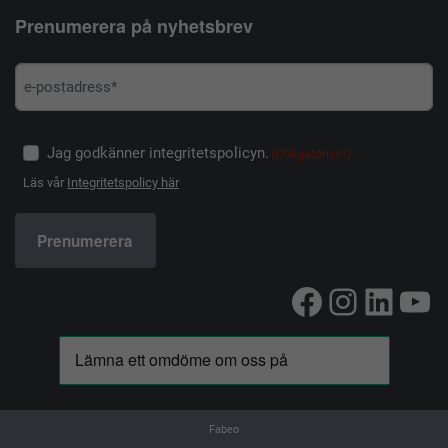
Prenumerera på nyhetsbrev
Jag godkänner integritetspolicyn.
(Obligatoriskt)
Läs vår
Integritetspolicy här
Facebook
Instag
Linke
Yo
Fabeo