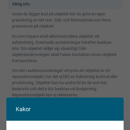
Viktig info
Innan du lägger bud på objektet bör du göra en egen
granskning av det text-, bild- och filmmaterial som finns
presenterat på objektet.
Du som köpare skall alltid kontrollera objektet vid
avhämtning. Eventuella anmärkningar härefter beaktas
inte. Om objektet skiljer sig väsentligt från
objektsbeskrivningen skall Fabeo kontaktas innan objektet
transporteras.
Om det i auktionsunderlaget uttrycks att objektet är ett
reparationsobjekt, har det ej fått en fullständig kontroll eller
provkörning. Objektet kan ha andra fel än de som har
beskrivits och detta bör beaktas vid budgivning.
Reparationsobjekt kan ej reklameras.
Registrerade fordon säljs avställda om inget annat anges.
Kakor
Villkor och regler
Kopiera länk till den här auktionen