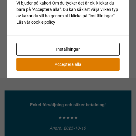
Vi bjuder på kakor! Om du tycker det är ok, klickar du
bara på "Acceptera alla". Du kan såklart välja vilken typ
Auktionen är avslutad
av kakor du vill ha genom att klicka på "Inställningar".
Är du intresserad av objektet men deltog inte i
Läs vår cookie policy
budgivningen, var vänlig kontakta ansvarig mäklare för
aktuell status.
Inställningar
Acceptera alla
Enkel försäljning och säker betalning!
★★★★★
André, 2025-10-10