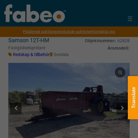
Pågående auktioner
Avslutade auktioner
Kontakta oss
Samson 12T-HM
Objektnummer:
62828
Årsmodell:
Fastgödselspridare
Redskap & tillbehör
Svedala
Translate