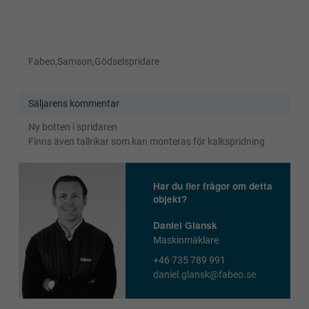
Fabeo,Samson,Gödselspridare
Säljarens kommentar
Ny botten i spridaren
Finns även tallrikar som kan monteras för kalkspridning
Har du fler frågor om detta
objekt?
Daniel Glansk
Maskinmäklare
+46 735 789 991
daniel.glansk@fabeo.se