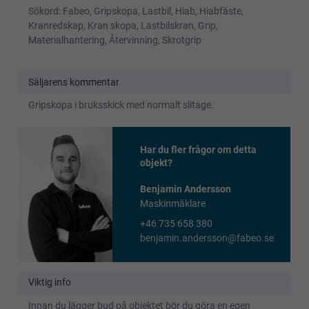
Sökord: Fabeo, Gripskopa, Lastbil, Hiab, Hiabfäste,
Kranredskap, Kran skopa, Lastbilskran, Grip,
Materialhantering, Återvinning, Skrotgrip
Säljarens kommentar
Gripskopa i bruksskick med normalt slitage.
Har du fler frågor om detta
objekt?
Benjamin Andersson
Maskinmäklare
+46 735 658 380
benjamin.andersson@fabeo.se
Viktig info
Innan du lägger bud på objektet bör du göra en egen