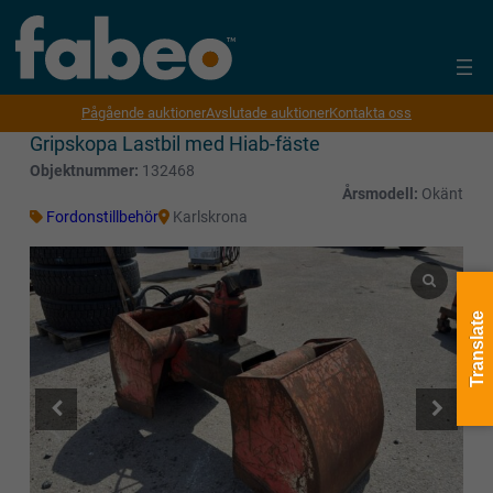
Pågående auktioner
Avslutade auktioner
Kontakta oss
Gripskopa Lastbil med Hiab-fäste
Objektnummer:
132468
Årsmodell:
Okänt
Fordonstillbehör
Karlskrona
Translate