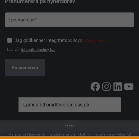
Prenumerera på nyhetsbrev
Jag godkänner integritetspolicyn.
(Obligatoriskt)
Läs vår
Integritetspolicy här
Facebook
Instag
Linke
Yo
Fabeo
Material på fabeo.se får inte publiceras utan skriftligt medgivande av Fabeo AB