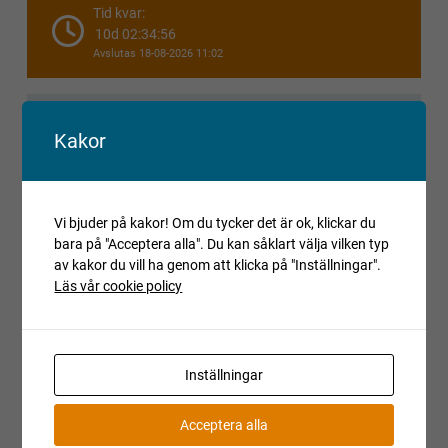
Tid kvar:
10d 02:34:55
Avslutas 18-08-2026 11:02
Startbud:
250
kr
Kakor
Inget reservationspris
Höjning per bud:
250
kr
Vi bjuder på kakor! Om du tycker det är ok, klickar du
25% moms tillkommer på lagt bud.
bara på "Acceptera alla". Du kan såklart välja vilken typ
En slagavgift på
1 200
kr (exkl. moms) tillkommer.
av kakor du vill ha genom att klicka på "Inställningar".
Läs vår cookie policy
Vi erbjuder både leasing och finansiering
Inställningar
Gör en kalkyl
Acceptera alla