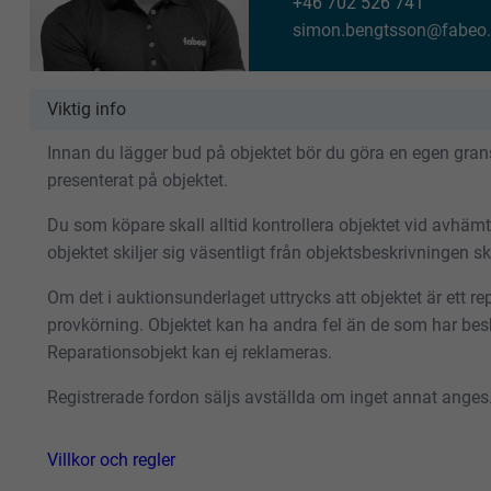
+46 702 526 741
simon.bengtsson@fabeo.
Viktig info
Innan du lägger bud på objektet bör du göra en egen gransk
presenterat på objektet.
Du som köpare skall alltid kontrollera objektet vid avhäm
objektet skiljer sig väsentligt från objektsbeskrivningen 
Om det i auktionsunderlaget uttrycks att objektet är ett repa
provkörning. Objektet kan ha andra fel än de som har besk
Reparationsobjekt kan ej reklameras.
Registrerade fordon säljs avställda om inget annat anges
Villkor och regler