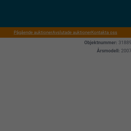
Pågående auktioner
Avslutade auktioner
Kontakta oss
Objektnummer:
3188
Årsmodell:
200