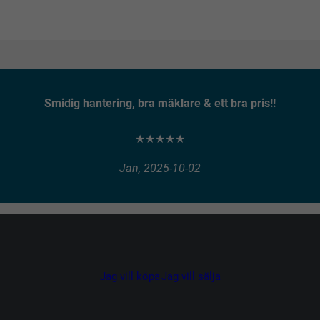
Smidig hantering, bra mäklare & ett bra pris!!
★★★★★
Jan, 2025-10-02
Jag vill köpa
Jag vill sälja