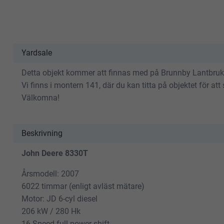
Yardsale
Detta objekt kommer att finnas med på Brunnby Lantbruka
Vi finns i montern 141, där du kan titta på objektet för at
Välkomna!
Beskrivning
John Deere 8330T
Årsmodell: 2007
6022 timmar (enligt avläst mätare)
Motor: JD 6-cyl diesel
206 kW / 280 Hk
16-Speed full power shift