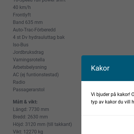
40 km/h
Frontlyft
Band 635 mm
Auto-Trac-Förberedd
4 st Dv hydrauluttag bak
Iso-Bus
Jordbruksdrag
Varningsrotella
Kakor
Arbetsbelysning
AC (ej funtionstestad)
Radio
Passagerarstol
Vi bjuder på kakor! O
typ av kakor du vill 
Mått & vikt:
Längd: 7730 mm
Bredd: 2630 mm
Höjd: 3120 mm (till takkant)
Vikt: 12270 kg