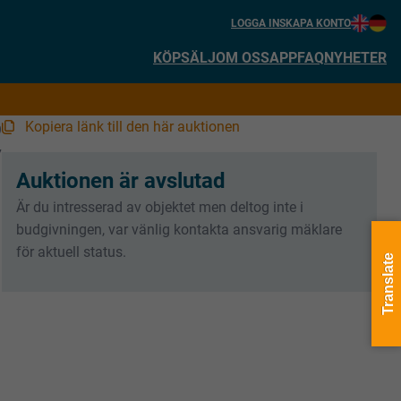
LOGGA IN
SKAPA KONTO
KÖP
SÄLJ
OM OSS
APP
FAQ
NYHETER
Kopiera länk till den här auktionen
9
7
Auktionen är avslutad
Är du intresserad av objektet men deltog inte i
budgivningen, var vänlig kontakta ansvarig mäklare
för aktuell status.
Translate