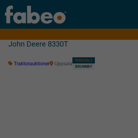
John Deere 8330T
YARDSALE
Traktorauktioner
Uppsala
BRUNNBY