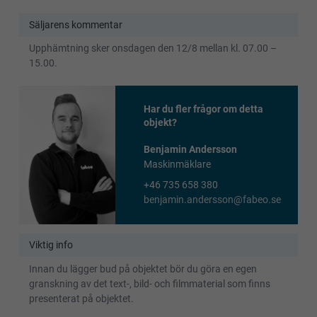
Säljarens kommentar
Upphämtning sker onsdagen den 12/8 mellan kl. 07.00 –
15.00.
Har du fler frågor om detta
objekt?
Benjamin Andersson
Maskinmäklare
+46 735 658 380
benjamin.andersson@fabeo.se
Viktig info
Innan du lägger bud på objektet bör du göra en egen
granskning av det text-, bild- och filmmaterial som finns
presenterat på objektet.