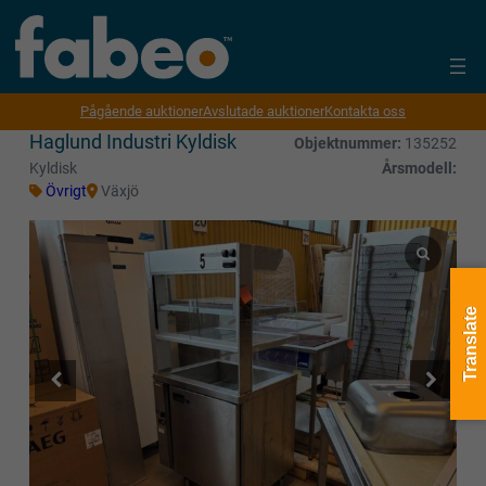
Pågående auktioner
Avslutade auktioner
Kontakta oss
Haglund Industri Kyldisk
Objektnummer:
135252
Kyldisk
Årsmodell:
Övrigt
Växjö
Translate