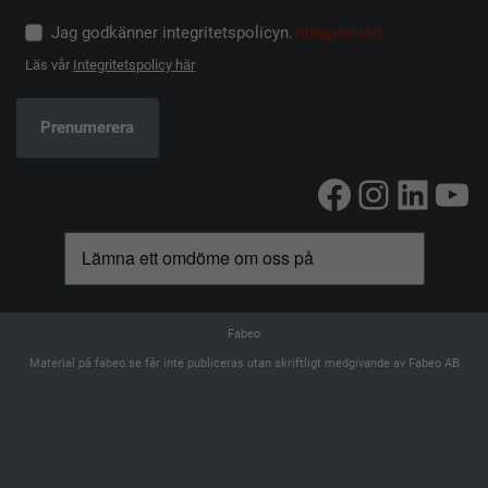
Jag godkänner integritetspolicyn.
(Obligatoriskt)
Läs vår
Integritetspolicy här
Facebook
Instag
Linke
Yo
Fabeo
Material på fabeo.se får inte publiceras utan skriftligt medgivande av Fabeo AB