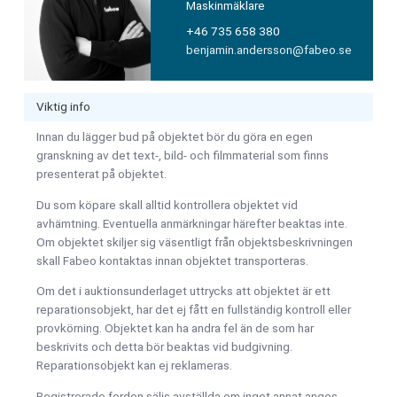
Maskinmäklare
+46 735 658 380
benjamin.andersson@fabeo.se
Viktig info
Innan du lägger bud på objektet bör du göra en egen
granskning av det text-, bild- och filmmaterial som finns
presenterat på objektet.
Du som köpare skall alltid kontrollera objektet vid
avhämtning. Eventuella anmärkningar härefter beaktas inte.
Om objektet skiljer sig väsentligt från objektsbeskrivningen
skall Fabeo kontaktas innan objektet transporteras.
Om det i auktionsunderlaget uttrycks att objektet är ett
reparationsobjekt, har det ej fått en fullständig kontroll eller
provkörning. Objektet kan ha andra fel än de som har
beskrivits och detta bör beaktas vid budgivning.
Reparationsobjekt kan ej reklameras.
Registrerade fordon säljs avställda om inget annat anges.