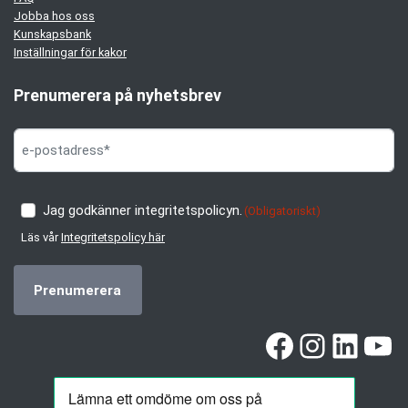
Jobba hos oss
Kunskapsbank
Inställningar för kakor
Prenumerera på nyhetsbrev
Jag godkänner integritetspolicyn.
(Obligatoriskt)
Läs vår
Integritetspolicy här
Facebook
Instag
Linke
Yo