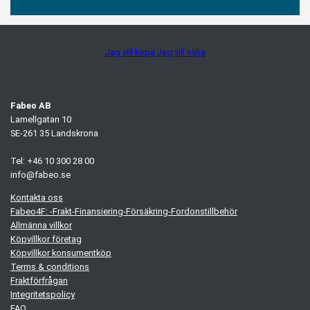
Jag vill köpa
Jag vill sälja
Fabeo AB
Lamellgatan 10
SE-261 35 Landskrona
Tel: +46 10 300 28 00
info@fabeo.se
Kontakta oss
Fabeo4F: -Frakt-Finansiering-Försäkring-Fordonstillbehör
Allmänna villkor
Köpvillkor företag
Köpvillkor konsumentköp
Terms & conditions
Fraktförfrågan
Integritetspolicy
FAQ