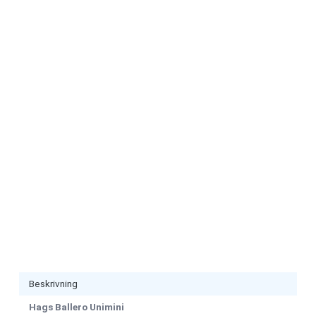
Marknadsföring
Genom att dela
med dig av dina
intressen och ditt
beteende när du
surfar ökar du
chansen att få se
personligt
anpassat innehåll
och erbjudanden.
Beskrivning
Hags Ballero Unimini