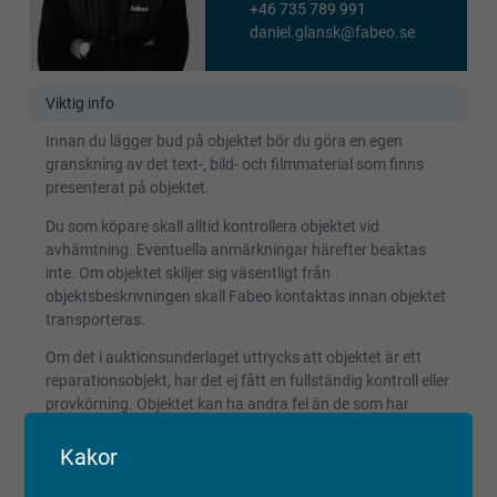
+46 735 789 991
daniel.glansk@fabeo.se
Viktig info
Innan du lägger bud på objektet bör du göra en egen
granskning av det text-, bild- och filmmaterial som finns
presenterat på objektet.
Du som köpare skall alltid kontrollera objektet vid
avhämtning. Eventuella anmärkningar härefter beaktas
inte. Om objektet skiljer sig väsentligt från
objektsbeskrivningen skall Fabeo kontaktas innan objektet
transporteras.
Om det i auktionsunderlaget uttrycks att objektet är ett
reparationsobjekt, har det ej fått en fullständig kontroll eller
provkörning. Objektet kan ha andra fel än de som har
beskrivits och detta bör beaktas vid budgivning.
Reparationsobjekt kan ej reklameras.
Kakor
Registrerade fordon säljs avställda om inget annat anges.