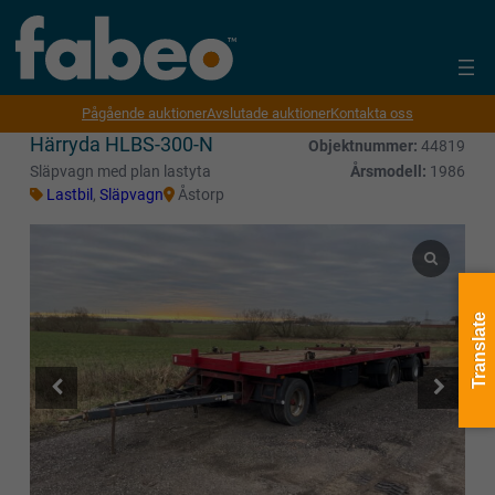
Pågående auktioner
Avslutade auktioner
Kontakta oss
Härryda HLBS-300-N
Objektnummer:
44819
Släpvagn med plan lastyta
Årsmodell:
1986
Lastbil
,
Släpvagn
Åstorp
Translate