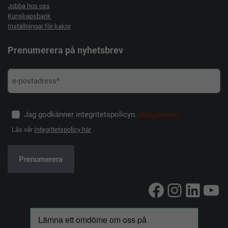
Jobba hos oss
Kunskapsbank
Inställningar för kakor
Prenumerera på nyhetsbrev
Jag godkänner integritetspolicyn.
(Obligatoriskt)
Läs vår
Integritetspolicy här
Facebook
Instag
Linke
Yo