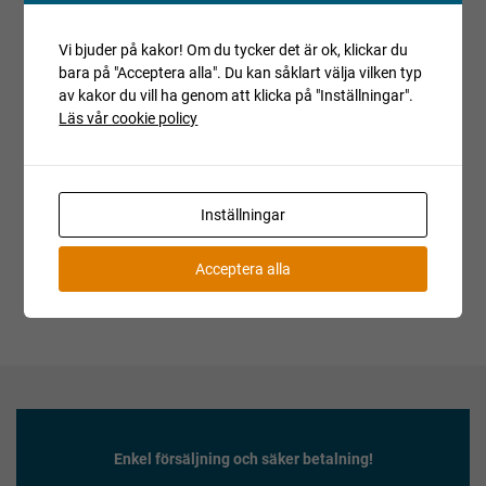
Villkor och regler
Vi bjuder på kakor! Om du tycker det är ok, klickar du
bara på "Acceptera alla". Du kan såklart välja vilken typ
Kopiera länk till den här auktionen
av kakor du vill ha genom att klicka på "Inställningar".
Läs vår cookie policy
Auktionen är avslutad
Är du intresserad av objektet men deltog inte i
budgivningen, var vänlig kontakta ansvarig mäklare för
aktuell status.
Inställningar
Acceptera alla
Enkel försäljning och säker betalning!