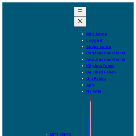
Hoppa
till
innehåll
Mitt konto
Logga in
Skapa konto
Pågående auktioner
Avslutade auktioner
Köp hos Fabeo
Sälj med Fabeo
Om Fabeo
App
Nyheter
MITT KONTO