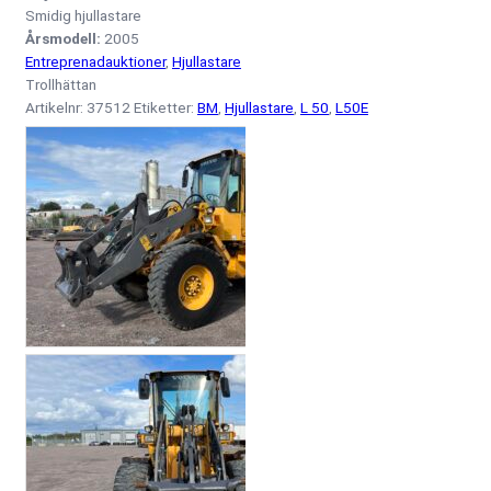
Smidig hjullastare
Årsmodell:
2005
Entreprenadauktioner
,
Hjullastare
Trollhättan
Artikelnr:
37512
Etiketter:
BM
,
Hjullastare
,
L 50
,
L50E