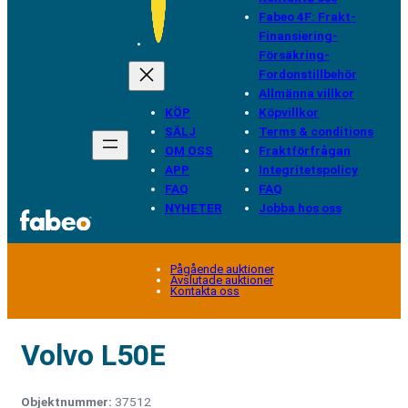
Fabeo 4F: Frakt-
Finansiering-
Försäkring-
Fordonstillbehör
Allmänna villkor
KÖP
Köpvillkor
SÄLJ
Terms & conditions
OM OSS
Fraktförfrågan
APP
Integritetspolicy
FAQ
FAQ
NYHETER
Jobba hos oss
Pågående auktioner
Avslutade auktioner
Kontakta oss
Volvo L50E
Objektnummer:
37512