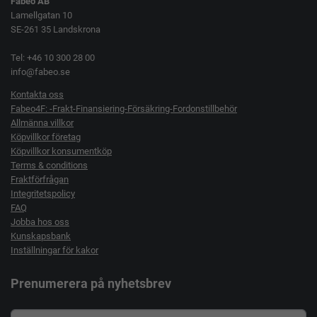
Fabeo AB
Lamellgatan 10
SE-261 35 Landskrona
Tel: +46 10 300 28 00
info@fabeo.se
Kontakta oss
Fabeo4F: -Frakt-Finansiering-Försäkring-Fordonstillbehör
Allmänna villkor
Köpvillkor företag
Köpvillkor konsumentköp
Terms & conditions
Fraktförfrågan
Integritetspolicy
FAQ
Jobba hos oss
Kunskapsbank
Inställningar för kakor
Prenumerera på nyhetsbrev