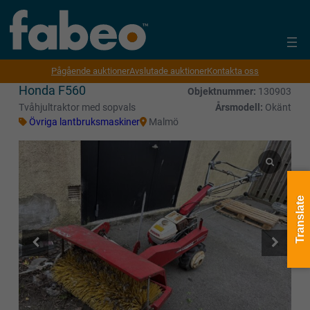
Pågående auktioner
Avslutade auktioner
Kontakta oss
Honda F560
Objektnummer:
130903
Tvåhjultraktor med sopvals
Årsmodell:
Okänt
Övriga lantbruksmaskiner
Malmö
Translate