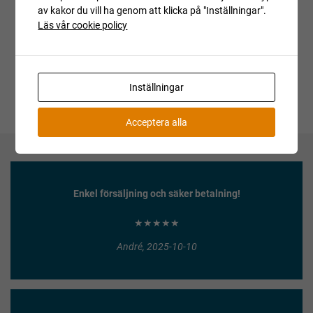
Är du intresserad av objektet men deltog inte i
av kakor du vill ha genom att klicka på "Inställningar".
budgivningen, var vänlig kontakta ansvarig mäklare för
Läs vår cookie policy
aktuell status.
Inställningar
Acceptera alla
Enkel försäljning och säker betalning!
★★★★★
André, 2025-10-10