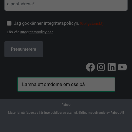
Jag godkänner integritetspolicyn.
(Obligatoriskt)
Läs vår
Integritetspolicy här
Facebook
Instag
Linke
Yo
Fabeo
Material på fabeo.se får inte publiceras utan skriftligt medgivande av Fabeo AB