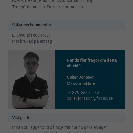
KOVA, LH800, Fastighetsskötsel, Snöröjning,
Trädgårdsmaskin, Entreprenadmaskin
Säljarens kommentar
Ej använd i egen regi
Inte brukad på ett tag
Har du fler frågor om detta
objekt?
Oskar Jönsson
Maskinmäklare
+46 70 697 71 73
oskar.jonsson@fabeo.se
Viktig info
Innan du lägger bud på objektet bör du göra en egen