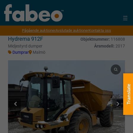
Pågående auktioner
Avslutade auktioner
Kontakta oss
Hydrema 912F
Objektnummer:
116808
Midjestyrd dumper
Årsmodell:
2017
Dumprar
Malmö
Translate