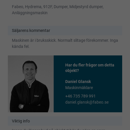
Fabeo, Hydrema, 912F, Dumper, Midjestyrd dumper,
Anläggningsmaskin
Säljarens kommentar
Maskinen är i bruksskick. Normalt slitage förekommer. Inga
kända fel.
Har du fler frågor om detta
objekt?
Daniel Glansk
Maskinmäklare
+46 735 789 991
daniel.glansk@fabeo.se
Viktig info