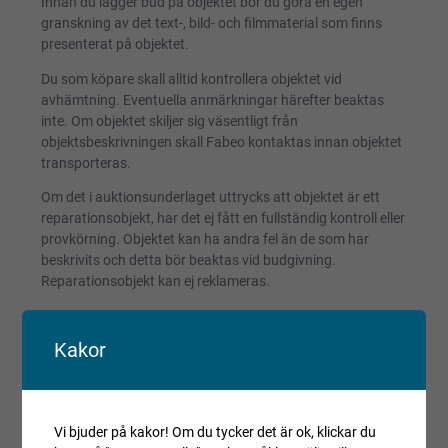
Innan du lägger bud på objektet bör du göra en egen
granskning av det text-, bild- och filmmaterial som finns
presenterat på objektet.
Du som köpare skall alltid kontrollera objektet vid
avhämtning. Eventuella anmärkningar härefter beaktas
inte. Om objektet skiljer sig väsentligt från
objektsbeskrivningen skall Fabeo kontaktas innan objektet
transporteras.
Om det i auktionsunderlaget uttrycks att objektet är ett
reparationsobjekt, har det ej fått en fullständig kontroll eller
provkörning. Objektet kan ha andra fel än de som har
beskrivits och detta bör beaktas vid budgivning.
Reparationsobjekt kan ej reklameras.
Registrerade fordon säljs avställda om inget annat anges.
Kakor
Villkor och regler
Kopiera länk till den här auktionen
Vi bjuder på kakor! Om du tycker det är ok, klickar du
Auktionen är avslutad