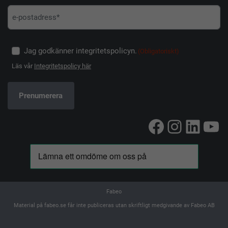
Jag godkänner integritetspolicyn.
(Obligatoriskt)
Läs vår
Integritetspolicy här
Facebook
Instag
Linke
Yo
Fabeo
Material på fabeo.se får inte publiceras utan skriftligt medgivande av Fabeo AB