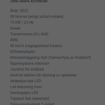
John Deere XUV865M
Årtal: 2022
30 timmar (enligt avläst mätare)
15 kW / 23 Hk
Diesel
Transmission (H-L-N-R)
4WD
50 km/h (vägregistrerat fordon)
Diffrentialspärr
Klimatanläggning Hytt (Värme/Kyla av friskkluft)
Öppningsbara sidorutor
Joystick för snöblad
Android telefon för styrning av spridaren
Arbetsljus bak LED
Led belysning fram
Varningsljus LED
Tippbart flak (elektriskt)
Släpvagnskontakt 7- poligt