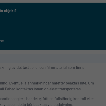
ta objekt?
se
ning av det text-, bild- och filmmaterial som finns
tning. Eventuella anmärkningar härefter beaktas inte. Om
skall Fabeo kontaktas innan objektet transporteras.
rationsobjekt, har det ej fått en fullständig kontroll eller
rivits och detta bör beaktas vid budgivning.