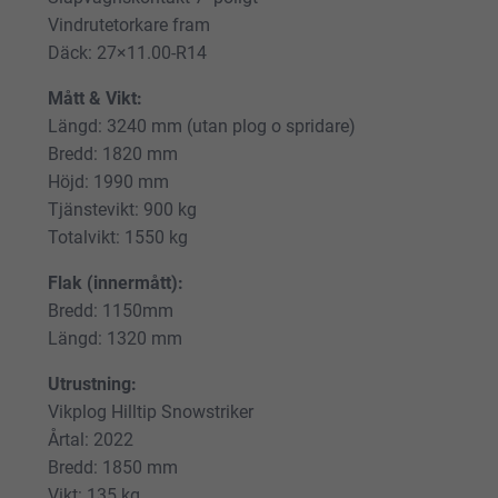
Vindrutetorkare fram
Däck:
27×11.00-R14
Mått & Vikt:
Längd: 3240 mm (utan plog o spridare)
Bredd: 1820 mm
Höjd: 1990 mm
Tjänstevikt: 900 kg
Totalvikt: 1550 kg
Flak (innermått):
Bredd: 1150mm
Längd: 1320 mm
Utrustning:
Vikplog Hilltip Snowstriker
Årtal: 2022
Bredd: 1850 mm
Vikt: 135 kg