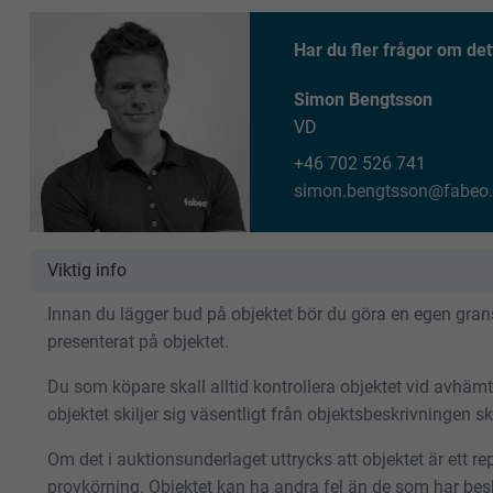
Har du fler frågor om det
Simon Bengtsson
VD
+46 702 526 741
simon.bengtsson@fabeo.
Viktig info
Innan du lägger bud på objektet bör du göra en egen gransk
presenterat på objektet.
Du som köpare skall alltid kontrollera objektet vid avhäm
objektet skiljer sig väsentligt från objektsbeskrivningen 
Om det i auktionsunderlaget uttrycks att objektet är ett repa
provkörning. Objektet kan ha andra fel än de som har besk