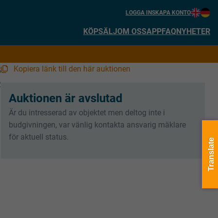
LOGGA IN
SKAPA KONTO
KÖP
SÄLJ
OM OSS
APP
FAQ
NYHETER
Kopiera länk till den här auktionen
5
2
Auktionen är avslutad
Är du intresserad av objektet men deltog inte i
budgivningen, var vänlig kontakta ansvarig mäklare
för aktuell status.
Translate