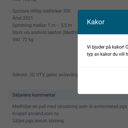
Spridare Hilltip IceStriker 300
Årtal:2021
Kakor
Spridning mellan 1 m – 5,5 m
Styrs via android telefon (Medföljer)
Vikt: 72 kg
Vi bjuder på kakor! O
typ av kakor du vill 
Sökord: JD, UTV, gator, snösvängen, snöjour, Hilltip,vikblad
Säljarens kommentar
Medföljer en pall med utrustning som är avmonterad pga
Knappt använd,som ny
Säljes pga annan körning