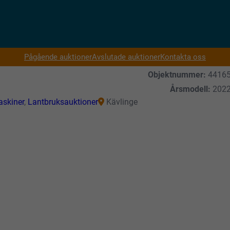
Pågående auktioner
Avslutade auktioner
Kontakta oss
Objektnummer:
4416
Årsmodell:
202
skiner
,
Lantbruksauktioner
Kävlinge