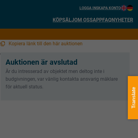
LOGGA IN
SKAPA KONTO
KÖP
SÄLJ
OM OSS
APP
FAQ
NYHETER
Kopiera länk till den här auktionen
7
6
Auktionen är avslutad
Är du intresserad av objektet men deltog inte i
budgivningen, var vänlig kontakta ansvarig mäklare
för aktuell status.
Translate