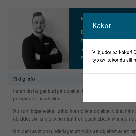
Har du fler frågor om det
Kakor
Benjamin Andersson
Maskinmäklare
+46 735 658 380
Vi bjuder på kakor! O
benjamin.andersson@fab
typ av kakor du vill 
Viktig info
Innan du lägger bud på objektet bör du göra en egen gransk
presenterat på objektet.
Du som köpare skall alltid kontrollera objektet vid avhäm
objektet skiljer sig väsentligt från objektsbeskrivningen 
Om det i auktionsunderlaget uttrycks att objektet är ett repa