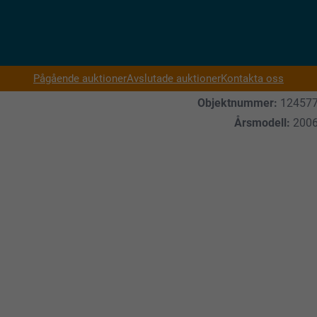
Pågående auktioner
Avslutade auktioner
Kontakta oss
Objektnummer:
12457
Årsmodell:
200