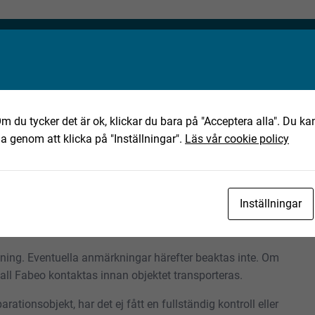
ta objekt?
m du tycker det är ok, klickar du bara på "Acceptera alla". Du kan
eo.se
ha genom att klicka på "Inställningar".
Läs vår cookie policy
Inställningar
ning av det text-, bild- och filmmaterial som finns
tning. Eventuella anmärkningar härefter beaktas inte. Om
skall Fabeo kontaktas innan objektet transporteras.
rationsobjekt, har det ej fått en fullständig kontroll eller