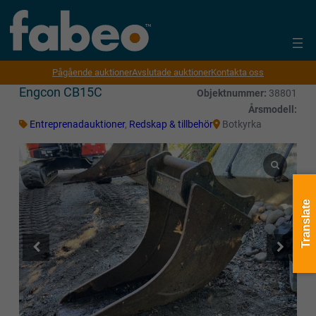
Pågående auktioner
Avslutade auktioner
Kontakta oss
Engcon CB15C
Objektnummer:
38801
Årsmodell:
Entreprenadauktioner
,
Redskap & tillbehör
Botkyrka
Translate