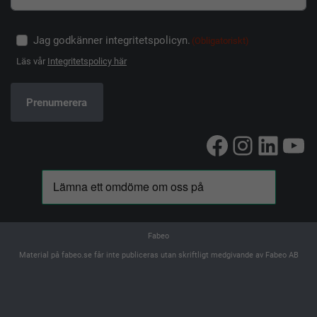
Jag godkänner integritetspolicyn.
(Obligatoriskt)
Läs vår
Integritetspolicy här
Facebook
Instag
Linke
Yo
Fabeo
Material på fabeo.se får inte publiceras utan skriftligt medgivande av Fabeo AB