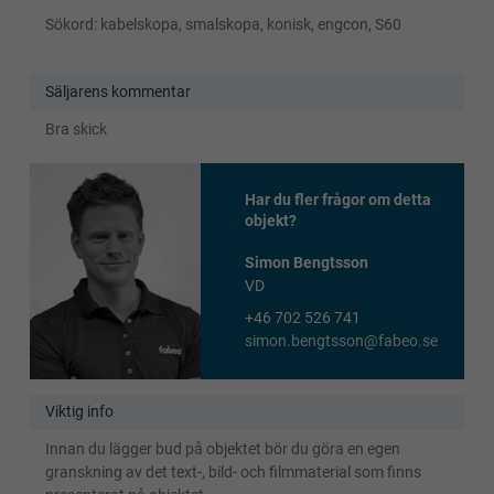
Sökord: kabelskopa, smalskopa, konisk, engcon, S60
Säljarens kommentar
Bra skick
Har du fler frågor om detta
objekt?
Simon Bengtsson
VD
+46 702 526 741
simon.bengtsson@fabeo.se
Viktig info
Innan du lägger bud på objektet bör du göra en egen
granskning av det text-, bild- och filmmaterial som finns