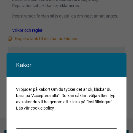
Reparationsobjekt kan ej reklameras.
Registrerade fordon säljs avställda om inget annat anges.
Villkor och regler
Kopiera länk till den här auktionen
Auktionen är avslutad
Är du intresserad av objektet men deltog inte i
Kakor
budgivningen, var vänlig kontakta ansvarig mäklare för
aktuell status.
Vi bjuder på kakor! Om du tycker det är ok, klickar du
bara på "Acceptera alla". Du kan såklart välja vilken typ
av kakor du vill ha genom att klicka på "Inställningar".
Läs vår cookie policy