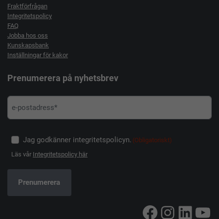
Fraktförfrågan
Integritetspolicy
FAQ
Jobba hos oss
Kunskapsbank
Inställningar för kakor
Prenumerera på nyhetsbrev
Jag godkänner integritetspolicyn.
(Obligatoriskt)
Läs vår
Integritetspolicy här
Facebook
Instag
Linke
Yo