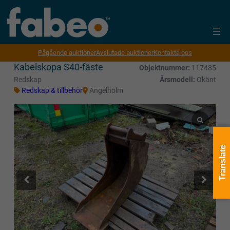
Pågående auktioner
Avslutade auktioner
Kontakta oss
Kabelskopa S40-fäste
Objektnummer:
117485
Redskap
Årsmodell:
Okänt
Redskap & tillbehör
Ängelholm
Translate