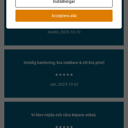
Inställningar
Enkel försäljning och säker betalning!
Acceptera alla
★★★★★
André, 2025-10-10
Smidig hantering, bra mäklare & ett bra pris!!
★★★★★
Jan, 2025-10-02
Vi blev nöjda och våra köpare också.
★★★★★