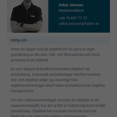
Oskar Jönsson
Maskinmäklare
+46 70 697 71 73
oskar.jonsson@fabeo.se
Viktig info
Innan du lägger bud på objektet bör du göra en egen
granskning av det text-, bild- och filmmaterial som finns
presenterat på objektet.
Du som köpare skall alltid kontrollera objektet vid
avhämtning. Eventuella anmärkningar härefter beaktas
inte. Om objektet skiljer sig väsentligt från
objektsbeskrivningen skall Fabeo kontaktas innan objektet
transporteras.
Om det i auktionsunderlaget uttrycks att objektet är ett
reparationsobjekt, har det ej fått en fullständig kontroll eller
provkörning. Objektet kan ha andra fel än de som har
beskrivits och detta bör beaktas vid budgivning.