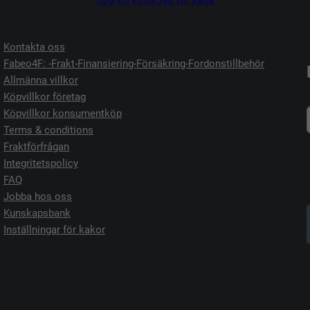
Jag vill köpa
Jag vill sälja
Kontakta oss
Fabeo4F: -Frakt-Finansiering-Försäkring-Fordonstillbehör
Allmänna villkor
Köpvillkor företag
Köpvillkor konsumentköp
Terms & conditions
Fraktförfrågan
Integritetspolicy
FAQ
Jobba hos oss
Kunskapsbank
Inställningar för kakor