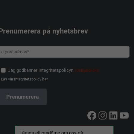
Prenumerera på nyhetsbrev
Jag godkänner integritetspolicyn.
(Obligatoriskt)
Läs vår
Integritetspolicy här
Facebook
Instag
Linke
Yo