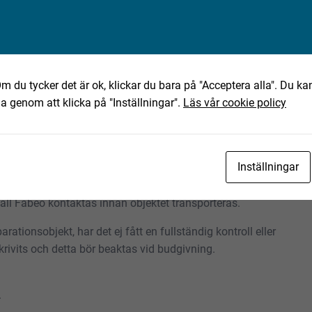
eo.se
m du tycker det är ok, klickar du bara på "Acceptera alla". Du kan
ha genom att klicka på "Inställningar".
Läs vår cookie policy
ning av det text-, bild- och filmmaterial som finns
Inställningar
tning. Eventuella anmärkningar härefter beaktas inte. Om
skall Fabeo kontaktas innan objektet transporteras.
rationsobjekt, har det ej fått en fullständig kontroll eller
rivits och detta bör beaktas vid budgivning.
.