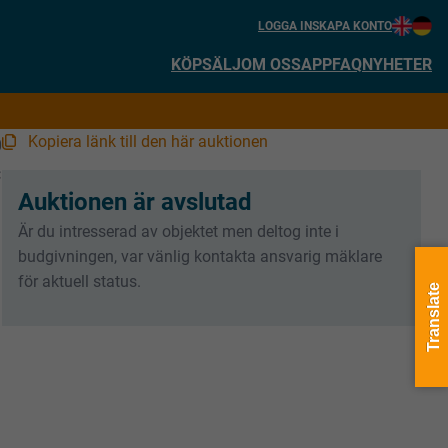
LOGGA IN
SKAPA KONTO
KÖP
SÄLJ
OM OSS
APP
FAQ
NYHETER
Kopiera länk till den här auktionen
0
:
Auktionen är avslutad
Är du intresserad av objektet men deltog inte i
budgivningen, var vänlig kontakta ansvarig mäklare
för aktuell status.
Translate