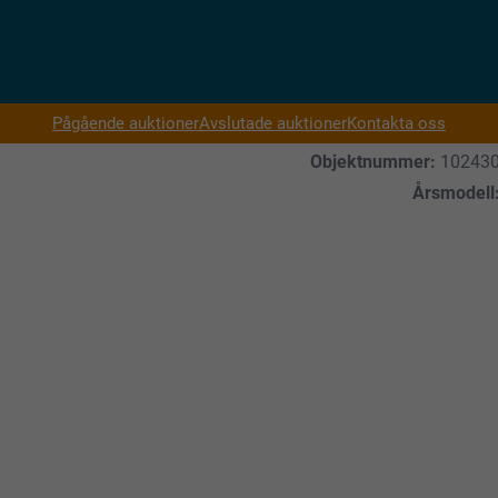
Pågående auktioner
Avslutade auktioner
Kontakta oss
Objektnummer:
10243
Årsmodell