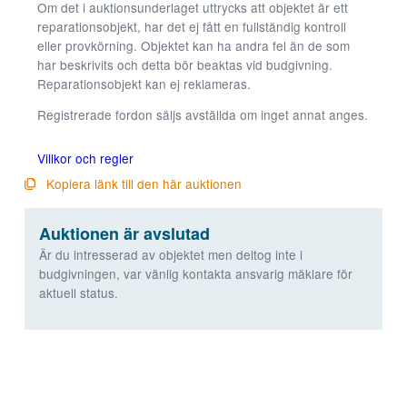
Om det i auktionsunderlaget uttrycks att objektet är ett
kommer viss
reparationsobjekt, har det ej fått en fullständig kontroll
funktionalitet
eller provkörning. Objektet kan ha andra fel än de som
att försvinna
har beskrivits och detta bör beaktas vid budgivning.
från
Reparationsobjekt kan ej reklameras.
hemsidan.
Registrerade fordon säljs avställda om inget annat anges.
Marknadsföring
Villkor och regler
Genom att dela
Kopiera länk till den här auktionen
med dig av dina
intressen och ditt
beteende när du
Auktionen är avslutad
surfar ökar du
Är du intresserad av objektet men deltog inte i
chansen att få se
budgivningen, var vänlig kontakta ansvarig mäklare för
personligt
aktuell status.
anpassat innehåll
och erbjudanden.