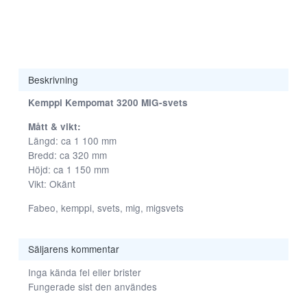
Beskrivning
Kemppi Kempomat 3200 MIG-svets
Mått & vikt:
Nödvändiga
Längd: ca 1 100 mm
Dessa kakor
Bredd: ca 320 mm
går inte att
Höjd: ca 1 150 mm
välja bort. De
Vikt: Okänt
behövs för att
hemsidan
Fabeo, kemppi, svets, mig, migsvets
över huvud
taget ska
fungera.
Säljarens kommentar
Inga kända fel eller brister
Fungerade sist den användes
Statistik
För att vi ska