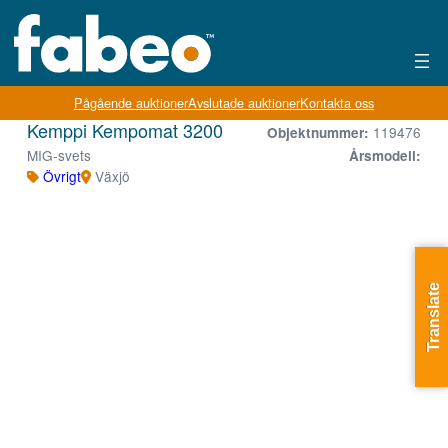
Pågående auktioner
Avslutade auktioner
Kontakta oss
Kemppi Kempomat 3200
119476
Objektnummer:
MIG-svets
Årsmodell:
Övrigt
Växjö
Translate