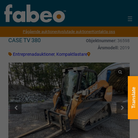
Pågående auktioner
Avslutade auktioner
Kontakta oss
CASE TV 380
Objektnummer:
36598
Årsmodell:
2019
Entreprenadauktioner
,
Kompaktlastare
Translate