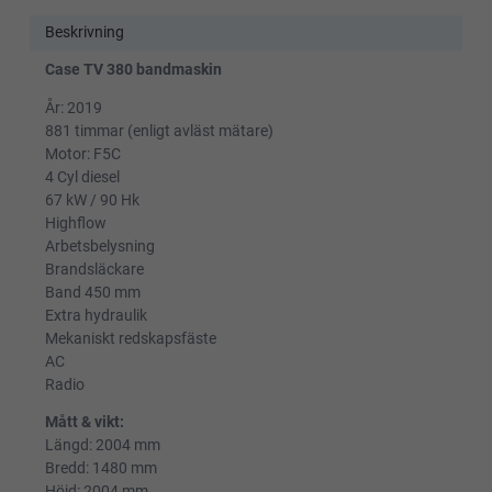
Beskrivning
Case TV 380
bandmaskin
År: 2019
881 timmar (enligt avläst mätare)
Motor: F5C
4 Cyl diesel
67 kW / 90 Hk
Highflow
Arbetsbelysning
Brandsläckare
Band 450 mm
Extra hydraulik
Mekaniskt redskapsfäste
AC
Radio
Mått & vikt:
Längd: 2004 mm
Bredd: 1480 mm
Höjd: 2004 mm