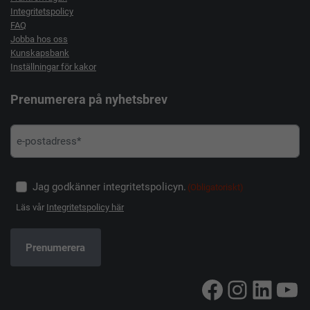
Integritetspolicy
FAQ
Jobba hos oss
Kunskapsbank
Inställningar för kakor
Prenumerera på nyhetsbrev
Jag godkänner integritetspolicyn.
(Obligatoriskt)
Läs vår
Integritetspolicy här
Facebook
Instag
Linke
Yo