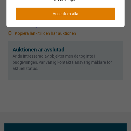
Reparationsobjekt kan ej reklameras.
Registrerade fordon säljs avställda om inget annat anges.
Acceptera alla
Villkor och regler
Kopiera länk till den här auktionen
Auktionen är avslutad
Är du intresserad av objektet men deltog inte i
budgivningen, var vänlig kontakta ansvarig mäklare för
aktuell status.